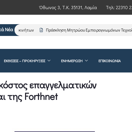
Όθωνος 3, Τ.Κ. 35131, Λαμία
Τηλ:
22310 2
κά Νέα
εσίτες ακινήτων
Πρόσκληση Μητρώου Εμπειρογνωμόνων Τεχνολογ
ΕΚΘΕΣΕΙΣ – ΠΡΟΚΗΡΥΞΕΙΣ
ΕΝΗΜΈΡΩΣΗ
ΕΠΙΚΟΙΝΩΝΊΑ
 κόστος επαγγελματικών
ι της Forthnet