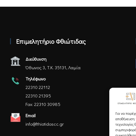
Επιμελητήριο Φθιώτιδας
Διεύθυνση
Όθωνος 3, Τ.Κ. 35131, Λαμία
Τηλέφωνο
22310 22112
22310 21395
Fax: 22310 30985
Για να παρέχ
Email
αποθήκευση ή
info@fthiotidoscc.gr
τεχνολογίες 
συμπεριφορά
συγκατάθεση