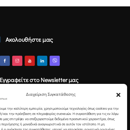
Ακολουθήστε μας
Εγγραφείτε στο Newsletter μας
Διαχείριση Συγκατάθεσης
ουμε την καλύτερη εμπειρία, χρησιμοποιούμε τεχνολογίες όπως cookies για την
Εγγραφή
/και την πρόσβαση σε πληροφορίες συσκευών. Η συγκατάθεση για τις εν λόγω
θα μας επιτρέψει να επεξεργαστούμε δεδομένα προσωπικού χαρακτήρα, όπως
 περιήγησης ή μοναδικά αναγνωριστικά σε αυτόν τον ιστότοπο. Η μη
 ή η ανάκληση της συγκατάθεσης, μπορεί να επηρεάσει αρνητικά ορισμένες