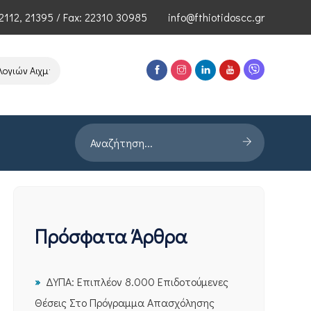
2112
,
21395
/ Fax: 22310 30985
info@fthiotidoscc.gr
ιών Αιχμής του ΕΦΕΠΑΕ
Παρουσίαση Έρευνας PRORATA για την Αγορ
Πρόσφατα Άρθρα
ΔΥΠΑ: Επιπλέον 8.000 Επιδοτούμενες
Θέσεις Στο Πρόγραμμα Απασχόλησης