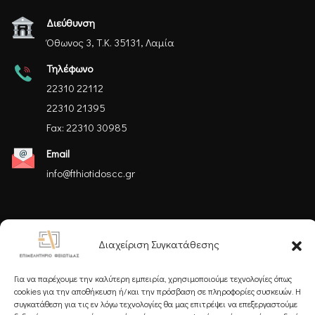
Διεύθυνση
Όθωνος 3, Τ.Κ. 35131, Λαμία
Τηλέφωνο
22310 22112
22310 21395
Fax: 22310 30985
Email
info@fthiotidoscc.gr
Ακολουθήστε μας
Διαχείριση Συγκατάθεσης
Για να παρέχουμε την καλύτερη εμπειρία, χρησιμοποιούμε τεχνολογίες όπως
cookies για την αποθήκευση ή/και την πρόσβαση σε πληροφορίες συσκευών. Η
συγκατάθεση για τις εν λόγω τεχνολογίες θα μας επιτρέψει να επεξεργαστούμε