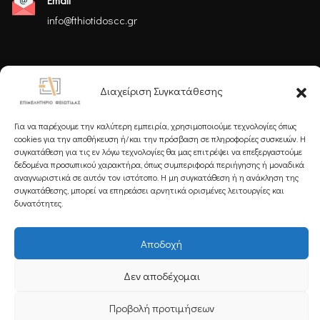
Email
info@fthiotidoscc.gr
Ακολουθήστε μας
Διαχείριση Συγκατάθεσης
Για να παρέχουμε την καλύτερη εμπειρία, χρησιμοποιούμε τεχνολογίες όπως
cookies για την αποθήκευση ή/και την πρόσβαση σε πληροφορίες συσκευών. Η
συγκατάθεση για τις εν λόγω τεχνολογίες θα μας επιτρέψει να επεξεργαστούμε
δεδομένα προσωπικού χαρακτήρα, όπως συμπεριφορά περιήγησης ή μοναδικά
Εγγραφείτε στο Newsletter μας
αναγνωριστικά σε αυτόν τον ιστότοπο. Η μη συγκατάθεση ή η ανάκληση της
συγκατάθεσης, μπορεί να επηρεάσει αρνητικά ορισμένες λειτουργίες και
δυνατότητες.
Αποδοχή
Εγγραφή
Δεν αποδέχομαι
Copyright 2025 Powered by
Knowledge A.E.
Προβολή προτιμήσεων