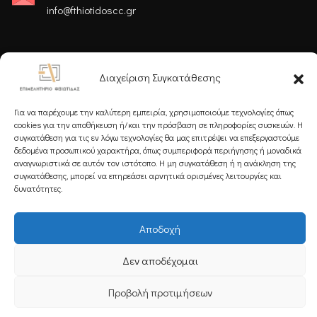
info@fthiotidoscc.gr
Ακολουθήστε μας
Διαχείριση Συγκατάθεσης
Για να παρέχουμε την καλύτερη εμπειρία, χρησιμοποιούμε τεχνολογίες όπως
cookies για την αποθήκευση ή/και την πρόσβαση σε πληροφορίες συσκευών. Η
συγκατάθεση για τις εν λόγω τεχνολογίες θα μας επιτρέψει να επεξεργαστούμε
δεδομένα προσωπικού χαρακτήρα, όπως συμπεριφορά περιήγησης ή μοναδικά
Εγγραφείτε στο Newsletter μας
αναγνωριστικά σε αυτόν τον ιστότοπο. Η μη συγκατάθεση ή η ανάκληση της
συγκατάθεσης, μπορεί να επηρεάσει αρνητικά ορισμένες λειτουργίες και
δυνατότητες.
Αποδοχή
Εγγραφή
Δεν αποδέχομαι
Προβολή προτιμήσεων
Copyright 2025 Powered by
Knowledge A.E.