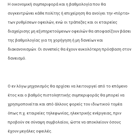
Η οικονομική συμπεριφορά και η βαθμολογία που θα
συγκεντρώνει κάθε πολίτης ή επιχείρηση θα ανοίγει την «πόρτα»
των ρυθμίσεων οφειλών, ενώ οι τράπεζες και οι εταιρείες
διαχείρισης μη εξυπηρετούμενων οφειλών θα αποφασίζουν βάσει
της βαθμολογίας για τη χορήγηση ή μη δανείων και
διακανονισμών. Οι συνεπείς θα έχουν ευκολότερη πρόσβαση στον
δανεισμό.
Ο εν λόγω μηχανισμός θα αρχίσει να λειτουργεί από το επόμενο
έτος και ο βαθμός πιστοληπτικής συμπεριφοράς θα μπορεί να
χρησιμοποιείται και από άλλους φορείς του ιδιωτικού τομέα
όπως π.χ. εταιρείες τηλεφωνίας, ηλεκτρικής ενέργειας, πριν
προβούν σε σύναψη συμβολαίου, ώστε να αποκλείουν όσους
έχουν μεγάλες οφειλές.