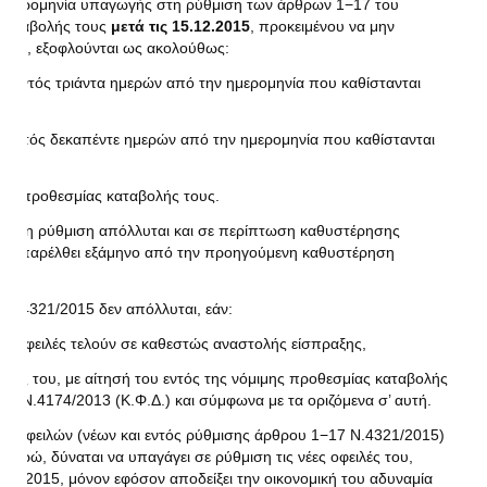
ν ημερομηνία υπαγωγής στη ρύθμιση των άρθρων 1−17 του
καταβολής τους
μετά τις 15.12.2015
, προκειμένου να μην
2015, εξοφλούνται ως ακολούθως:
16
εντός τριάντα ημερών από την ημερομηνία που καθίστανται
7
εντός δεκαπέντε ημερών από την ημερομηνία που καθίστανται
μης προθεσμίας καταβολής τους.
017
η ρύθμιση απόλλυται και σε περίπτωση καθυστέρησης
έχει παρέλθει εξάμηνο από την προηγούμενη καθυστέρηση
Ν. 4321/2015 δεν απόλλυται, εάν:
ης, οφειλές τελούν σε καθεστώς αναστολής είσπραξης,
φειλές του, με αίτησή του εντός της νόμιμης προθεσμίας καταβολής
ου Ν.4174/2013 (Κ.Φ.Δ.) και σύμφωνα με τα οριζόμενα σ’ αυτή.
ών οφειλών (νέων και εντός ρύθμισης άρθρου 1−17 Ν.4321/2015)
ευρώ, δύναται να υπαγάγει σε ρύθμιση τις νέες οφειλές του,
21/2015, μόνον εφόσον αποδείξει την οικονομική του αδυναμία