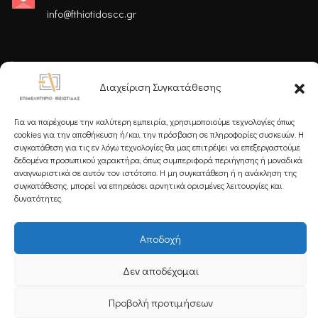
info@fthiotidoscc.gr
Ακολουθήστε μας
Διαχείριση Συγκατάθεσης
Για να παρέχουμε την καλύτερη εμπειρία, χρησιμοποιούμε τεχνολογίες όπως
cookies για την αποθήκευση ή/και την πρόσβαση σε πληροφορίες συσκευών. Η
συγκατάθεση για τις εν λόγω τεχνολογίες θα μας επιτρέψει να επεξεργαστούμε
δεδομένα προσωπικού χαρακτήρα, όπως συμπεριφορά περιήγησης ή μοναδικά
Εγγραφείτε στο Newsletter μας
αναγνωριστικά σε αυτόν τον ιστότοπο. Η μη συγκατάθεση ή η ανάκληση της
συγκατάθεσης, μπορεί να επηρεάσει αρνητικά ορισμένες λειτουργίες και
δυνατότητες.
Αποδοχή
Εγγραφή
Δεν αποδέχομαι
Copyright 2025 Powered by
Knowledge A.E.
Προβολή προτιμήσεων