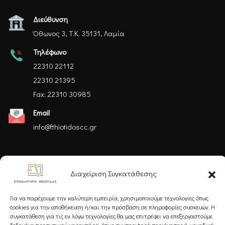
Διεύθυνση
Όθωνος 3, Τ.Κ. 35131, Λαμία
Τηλέφωνο
22310 22112
22310 21395
Fax: 22310 30985
Email
info@fthiotidoscc.gr
Ακολουθήστε μας
Διαχείριση Συγκατάθεσης
Για να παρέχουμε την καλύτερη εμπειρία, χρησιμοποιούμε τεχνολογίες όπως
cookies για την αποθήκευση ή/και την πρόσβαση σε πληροφορίες συσκευών. Η
συγκατάθεση για τις εν λόγω τεχνολογίες θα μας επιτρέψει να επεξεργαστούμε