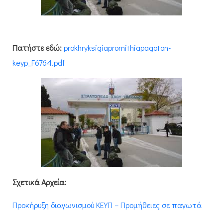
Πατήστε εδώ:
prokhryksigiapromithiapagoton-
keyp_F6764.pdf
Σχετικά Αρχεία:
Προκήρυξη διαγωνισμού ΚΕΥΠ – Προμήθειες σε παγωτά