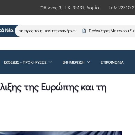
Όθωνος 3, Τ.Κ. 35131, Λαμία
Τηλ:
22310 2
κά Νέα
μέρωση προς τους μεσίτες ακινήτων
Πρόσκληση Μητρώου Εμπειρο
ΕΚΘΕΣΕΙΣ – ΠΡΟΚΗΡΥΞΕΙΣ
ΕΝΗΜΈΡΩΣΗ
ΕΠΙΚΟΙΝΩΝΊΑ
έλιξης της Ευρώπης και τη