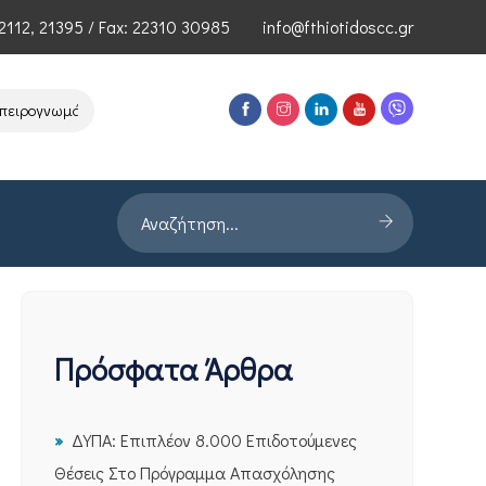
2112
,
21395
/ Fax: 22310 30985
info@fthiotidoscc.gr
γνωμόνων Τεχνολογιών Αιχμής του ΕΦΕΠΑΕ
Παρουσίαση Έρευνας P
Πρόσφατα Άρθρα
ΔΥΠΑ: Επιπλέον 8.000 Επιδοτούμενες
Θέσεις Στο Πρόγραμμα Απασχόλησης