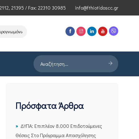
2112
,
21395
/ Fax: 22310 30985
info@fthiotidoscc.gr
γνωμόνων Τεχνολογιών Αιχμής του ΕΦΕΠΑΕ
Παρουσίαση Έρευνας P
Πρόσφατα Άρθρα
ΔΥΠΑ: Επιπλέον 8.000 Επιδοτούμενες
Θέσεις Στο Πρόγραμμα Απασχόλησης