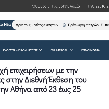
Όθωνος 3, Τ.Κ. 35131, Λαμία
Τηλ:
22310 2
κά Νέα
μέρωση προς τους μεσίτες ακινήτων
Πρόσκληση Μητρώου Εμπειρο
ΕΚΘΕΣΕΙΣ – ΠΡΟΚΗΡΥΞΕΙΣ
ΕΝΗΜΈΡΩΣΗ
ΕΠΙΚΟΙΝΩΝΊΑ
ή επιχειρήσεων με την
ς στην Διεθνή Έκθεση του
ην Αθήνα από 23 έως 25