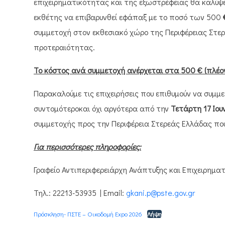
επιχειρηματικότητας και της εξωστρέφειας θα καλύψ
εκθέτης να επιβαρυνθεί εφάπαξ με το ποσό των 500
συμμετοχή στον εκθεσιακό χώρο της Περιφέρειας Στερε
προτεραιότητας.
Το κόστος ανά συμμετοχή ανέρχεται στα 500 € (πλέον
Παρακαλούμε τις επιχειρήσεις που επιθυμούν να συμμ
συντομότεροκαι όχι αργότερα από την
Τετάρτη 17 Ιου
συμμετοχής προς την Περιφέρεια Στερεάς Ελλάδας που
Για περισσότερες πληροφορίες:
Γραφείο Αντιπεριφερειάρχη Ανάπτυξης και Επιχειρημα
Τηλ.: 22213-53935 | Email:
gkani.p@pste.gov.gr
Πρόσκληση- ΠΣΤΕ – Οικοδομή Εxpo 2026
Λήψη