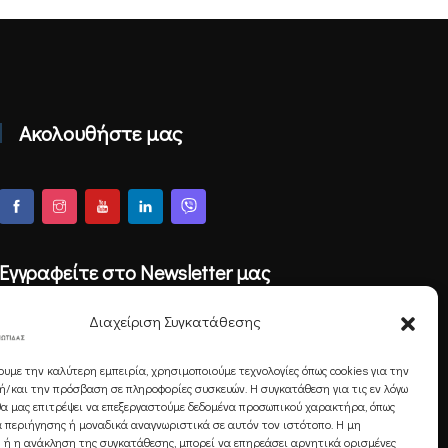
Ακολουθήστε μας
Εγγραφείτε στο Newsletter μας
Διαχείριση Συγκατάθεσης
ουμε την καλύτερη εμπειρία, χρησιμοποιούμε τεχνολογίες όπως cookies για την
Εγγραφή
/και την πρόσβαση σε πληροφορίες συσκευών. Η συγκατάθεση για τις εν λόγω
θα μας επιτρέψει να επεξεργαστούμε δεδομένα προσωπικού χαρακτήρα, όπως
 περιήγησης ή μοναδικά αναγνωριστικά σε αυτόν τον ιστότοπο. Η μη
 ή η ανάκληση της συγκατάθεσης, μπορεί να επηρεάσει αρνητικά ορισμένες