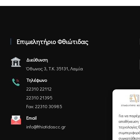
Επιμελητήριο Φθιώτιδας
Διεύθυνση
Όθωνος 3, Τ.Κ. 35131, Λαμία
Τηλέφωνο
22310 22112
22310 21395
Fax: 22310 30985
Για να παρέχ
Email
αποθήκευση ή
info@fthiotidoscc.gr
τεχνολογίες 
συμπεριφορά
συγκατάθεση