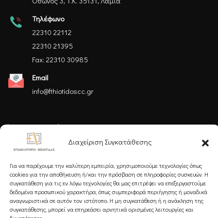
Όθωνος 3, Τ.Κ. 35131, Λαμία
Τηλέφωνο
22310 22112
22310 21395
Fax: 22310 30985
Email
info@fthiotidoscc.gr
Ακολουθήστε μας
Διαχείριση Συγκατάθεσης
Για να παρέχουμε την καλύτερη εμπειρία, χρησιμοποιούμε τεχνολογίες όπως
cookies για την αποθήκευση ή/και την πρόσβαση σε πληροφορίες συσκευών. Η
συγκατάθεση για τις εν λόγω τεχνολογίες θα μας επιτρέψει να επεξεργαστούμε
δεδομένα προσωπικού χαρακτήρα, όπως συμπεριφορά περιήγησης ή μοναδικά
Εγγραφείτε στο Newsletter μας
αναγνωριστικά σε αυτόν τον ιστότοπο. Η μη συγκατάθεση ή η ανάκληση της
συγκατάθεσης, μπορεί να επηρεάσει αρνητικά ορισμένες λειτουργίες και