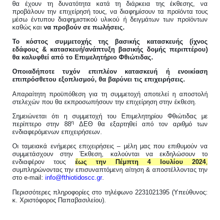
θα έχουν τη δυνατότητα κατά τη διάρκεια της έκθεσης, να
προβάλουν την επιχείρησή τους, να διαφημίσουν τα προϊόντα τους
μέσω έντυπου διαφημιστικού υλικού ή δειγμάτων των προϊόντων
καθώς και
να προβούν σε πωλήσεις.
Το κόστος συμμετοχής της βασικής κατασκευής (ίχνος
εδάφους & κατασκευή/ανάπτυξη βασικής δομής περιπτέρου)
θα καλυφθεί από το Επιμελητήριο Φθιώτιδας.
Οποιαδήποτε τυχόν επιπλέον κατασκευή ή ενοικίαση
επιπρόσθετου εξοπλισμού, θα βαρύνει τις επιχειρήσεις.
Απαραίτητη προϋπόθεση για τη συμμετοχή αποτελεί η αποστολή
στελεχών που θα εκπροσωπήσουν την επιχείρηση στην έκθεση.
Σημειώνεται ότι η συμμετοχή του Επιμελητηρίου Φθιώτιδας με
η
περίπτερο στην 88
ΔΕΘ θα εξαρτηθεί από τον αριθμό των
ενδιαφερόμενων επιχειρήσεων.
Οι ταμειακά ενήμερες επιχειρήσεις – μέλη μας που επιθυμούν να
συμμετάσχουν στην Έκθεση, καλούνται να εκδηλώσουν το
ενδιαφέρον τους
έως την Πέμπτη 4 Ιουλίου 2024
,
συμπληρώνοντας την επισυναπτόμενη αίτηση & αποστέλλοντας την
στο e-mail:
info
@
fthiotidoscc
.
gr
.
Περισσότερες πληροφορίες στο τηλέφωνο 2231021395 (Υπεύθυνος:
κ. Χριστόφορος Παπαβασιλείου).