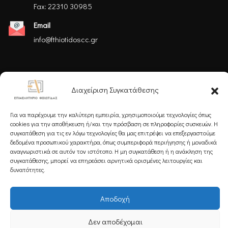
Fax: 22310 30985
Email
info@fthiotidoscc.gr
Ακολουθήστε μας
Διαχείριση Συγκατάθεσης
Για να παρέχουμε την καλύτερη εμπειρία, χρησιμοποιούμε τεχνολογίες όπως
cookies για την αποθήκευση ή/και την πρόσβαση σε πληροφορίες συσκευών. Η
συγκατάθεση για τις εν λόγω τεχνολογίες θα μας επιτρέψει να επεξεργαστούμε
δεδομένα προσωπικού χαρακτήρα, όπως συμπεριφορά περιήγησης ή μοναδικά
Εγγραφείτε στο Newsletter μας
αναγνωριστικά σε αυτόν τον ιστότοπο. Η μη συγκατάθεση ή η ανάκληση της
συγκατάθεσης, μπορεί να επηρεάσει αρνητικά ορισμένες λειτουργίες και
δυνατότητες.
Αποδοχή
Εγγραφή
Δεν αποδέχομαι