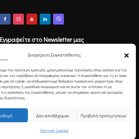
Εγγραφείτε στο Newsletter μας
Διαχείριση Συγκατάθεσης
ουμε την καλύτερη εμπειρία, χρησιμοποιούμε τεχνολογίες όπως cookies για την
Εγγραφή
/και την πρόσβαση σε πληροφορίες συσκευών. Η συγκατάθεση για τις εν λόγω
θα μας επιτρέψει να επεξεργαστούμε δεδομένα προσωπικού χαρακτήρα, όπως
 περιήγησης ή μοναδικά αναγνωριστικά σε αυτόν τον ιστότοπο. Η μη
 ή η ανάκληση της συγκατάθεσης, μπορεί να επηρεάσει αρνητικά ορισμένες
και δυνατότητες.
οδοχή
Δεν αποδέχομαι
Προβολή προτιμήσεων
Πολιτική Cookies