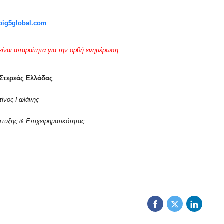
ig5global.com
ίναι απαραίτητα για την ορθή ενημέρωση.
Στερεάς Ελλάδας
ίνος Γαλάνης
τυξης & Επιχειρηματικότητας