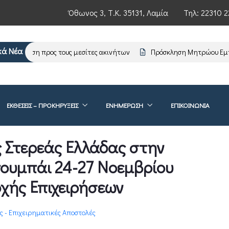
Όθωνος 3, Τ.Κ. 35131, Λαμία
Τηλ:
22310 2
κά Νέα
ημέρωση προς τους μεσίτες ακινήτων
Πρόσκληση Μητρώου Εμπειρ
ΕΚΘΕΣΕΙΣ – ΠΡΟΚΗΡΥΞΕΙΣ
ΕΝΗΜΈΡΩΣΗ
ΕΠΙΚΟΙΝΩΝΊΑ
ς Στερεάς Ελλάδας στην
τουμπάι 24-27 Νοεμβρίου
χής Επιχειρήσεων
ς - Επιχειρηματικές Αποστολές