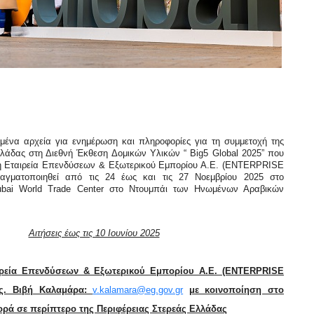
μένα αρχεία για ενημέρωση και πληροφορίες για τη συμμετοχή της
λλάδας στη Διεθνή Έκθεση Δομικών Υλικών “ Big5 Global 2025” που
κή Εταιρεία Επενδύσεων & Εξωτερικού Εμπορίου Α.Ε. (ENTERPRISE
ματοποιηθεί από τις 24 έως και τις 27 Νοεμβρίου 2025 στο
bai World Trade Center στο Ντουμπάι των Ηνωμένων Αραβικών
Αιτήσεις έως τις 10 Ιουνίου 2025
αιρεία Επενδύσεων & Εξωτερικού Εμπορίου Α.Ε. (ENTERPRISE
ς. Βιβή Καλαμάρα:
v.kalamara@eg.gov.gr
με κοινοποίηση στο
φορά σε περίπτερο της Περιφέρειας Στερεάς Ελλάδας