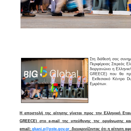
Στη διάθεσή σας συνημ
Περιφέρειας Στερεάς Ε
διοργανώνει η Ελληνι
GREECE) που θα πραγ
Εκθεσιακό Κέντρο Du
Εμιράτων.
Η αποστολή της αίτησης γίνεται προς την Ελληνική Ετ
GREECE) στο e-mail της υπεύθυνης της οργάνωσης κα
email:
gkani.p@pste.gov.gr
διευκρινίζοντας ότι η αίτηση α