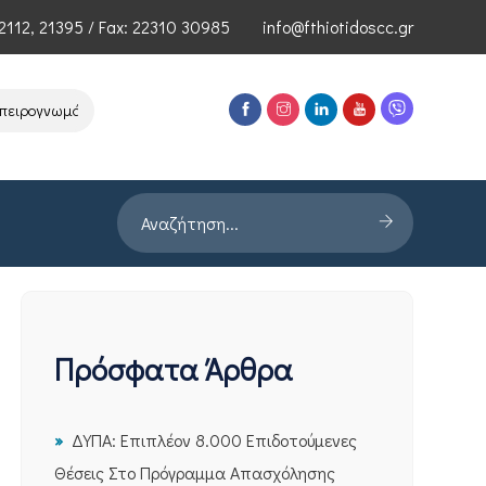
2112
,
21395
/ Fax: 22310 30985
info@fthiotidoscc.gr
ογνωμόνων Τεχνολογιών Αιχμής του ΕΦΕΠΑΕ
Παρουσίαση Έρευνας 
Πρόσφατα Άρθρα
ΔΥΠΑ: Επιπλέον 8.000 Επιδοτούμενες
Θέσεις Στο Πρόγραμμα Απασχόλησης