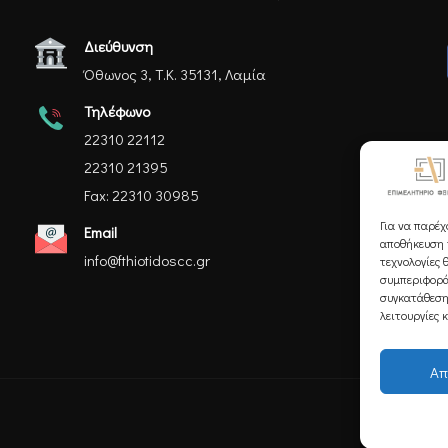
Διεύθυνση
Όθωνος 3, Τ.Κ. 35131, Λαμία
Τηλέφωνο
22310 22112
22310 21395
Fax: 22310 30985
Για να παρέχ
Email
αποθήκευση ή
info@fthiotidoscc.gr
τεχνολογίες 
συμπεριφορά
συγκατάθεση
λειτουργίες 
Απ