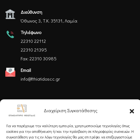
Διεύθυνση
Όθωνος 3, Τ.Κ. 35131, Λαμία
Τηλέφωνο
22310 22112
22310 21395
Fax: 22310 30985
Email
info@fthiotidoscc.gr
Ακολουθήστε μας
Διαχείριση Συγκατάθεσης
Για να παρέχουμε την καλύτερη εμπειρία, χρησιμοποιούμε τεχνολογίες όπως
cookies για την αποθήκευση ή/και την πρόσβαση σε πληροφορίες συσκευών. Η
συγκατάθεση για τις εν λόγω τεχνολογίες θα μας επιτρέψει να επεξεργαστούμε