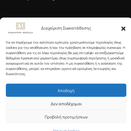
Ακολουθήστε μας
Διαχείριση Συγκατάθεσης
Για να παρέχουμε την καλύτερη εμπειρία, χρησιμοποιούμε τεχνολογίες όπως
cookies για την αποθήκευση ή/και την πρόσβαση σε πληροφορίες συσκευών. Η
συγκατάθεση για τις εν λόγω τεχνολογίες θα μας επιτρέψει να επεξεργαστούμε
δεδομένα προσωπικού χαρακτήρα, όπως συμπεριφορά περιήγησης ή μοναδικά
Εγγραφείτε στο Newsletter μας
αναγνωριστικά σε αυτόν τον ιστότοπο. Η μη συγκατάθεση ή η ανάκληση της
συγκατάθεσης, μπορεί να επηρεάσει αρνητικά ορισμένες λειτουργίες και
δυνατότητες.
Αποδοχή
Εγγραφή
Δεν αποδέχομαι
Copyright 2025 Powered by
Knowledge A.E.
Προβολή προτιμήσεων
Πολιτική Cookies