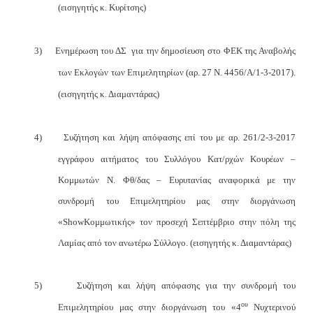
(εισηγητής κ. Κυρίτσης)
3)
Ενημέρωση του ΔΣ
για την δημοσίευση στο ΦΕΚ της Αναβολής
των Εκλογών των Επιμελητηρίων (αρ. 27 Ν. 4456/Α/1-3-2017).
(εισηγητής κ. Διαμαντάρας)
4)
Συζήτηση και λήψη απόφασης επί του με αρ. 261/2-3-2017
εγγράφου αιτήματος του Συλλόγου Κατ/ρχών Κουρέων –
Κομμωτών Ν. Φθ/δας – Ευρυτανίας αναφορικά με την
συνδρομή του Επιμελητηρίου μας στην διοργάνωση
«
Show
Κομμωτικής» τον προσεχή Σεπτέμβριο στην πόλη της
Λαμίας από τον ανωτέρω Σύλλογο. (εισηγητής κ. Διαμαντάρας)
5)
Συζήτηση και λήψη απόφασης για την συνδρομή του
ου
Επιμελητηρίου μας στην διοργάνωση του «4
Νυχτερινού