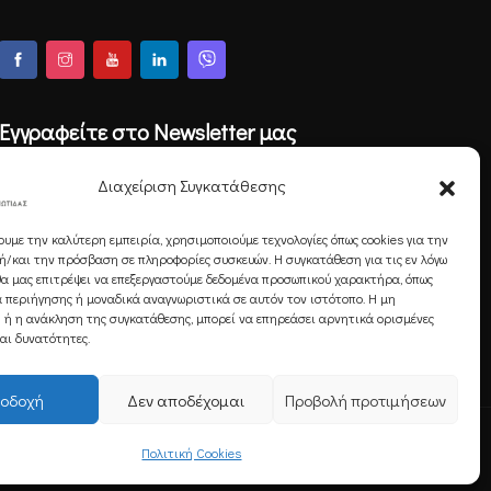
Εγγραφείτε στο Newsletter μας
Διαχείριση Συγκατάθεσης
ουμε την καλύτερη εμπειρία, χρησιμοποιούμε τεχνολογίες όπως cookies για την
Εγγραφή
/και την πρόσβαση σε πληροφορίες συσκευών. Η συγκατάθεση για τις εν λόγω
θα μας επιτρέψει να επεξεργαστούμε δεδομένα προσωπικού χαρακτήρα, όπως
 περιήγησης ή μοναδικά αναγνωριστικά σε αυτόν τον ιστότοπο. Η μη
 ή η ανάκληση της συγκατάθεσης, μπορεί να επηρεάσει αρνητικά ορισμένες
και δυνατότητες.
οδοχή
Δεν αποδέχομαι
Προβολή προτιμήσεων
Πολιτική Cookies