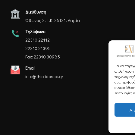
Διεύθυνση
Όθωνος 3, Τ.Κ. 35131, Λαμία
Τηλέφωνο
22310 22112
22310 21395
Fax: 22310 30985
Για να παρέχ
Email
αποθήκευση ή
info@fthiotidoscc.gr
τεχνολογίες 
συμπεριφορά
συγκατάθεση
λειτουργίες 
Απ