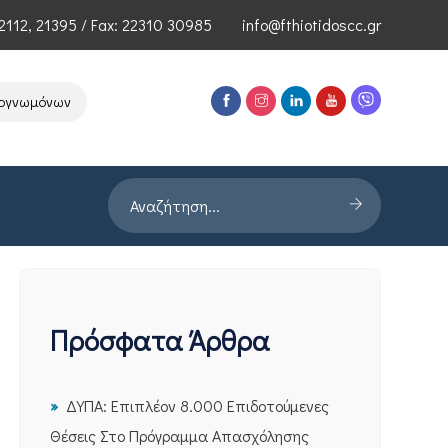
2112
,
21395
/ Fax: 22310 30985
info@fthiotidoscc.gr
ωμόνων Τεχνολογιών Αιχμής του ΕΦΕΠΑΕ
Παρουσίαση Έρευνας PRO
Πρόσφατα Άρθρα
ΔΥΠΑ: Επιπλέον 8.000 Επιδοτούμενες
Θέσεις Στο Πρόγραμμα Απασχόλησης