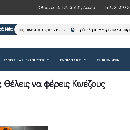
Όθωνος 3, Τ.Κ. 35131, Λαμία
Τηλ:
22310 2
κά Νέα
ρωση προς τους μεσίτες ακινήτων
Πρόσκληση Μητρώου Εμπειρογν
ΕΚΘΕΣΕΙΣ – ΠΡΟΚΗΡΥΞΕΙΣ
ΕΝΗΜΈΡΩΣΗ
ΕΠΙΚΟΙΝΩΝΊΑ
; Θέλεις να φέρεις Κινέζους