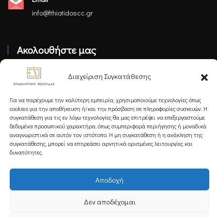
info@fthiotidoscc.gr
Ακολουθήστε μας
Διαχείριση Συγκατάθεσης
Για να παρέχουμε την καλύτερη εμπειρία, χρησιμοποιούμε τεχνολογίες όπως
cookies για την αποθήκευση ή/και την πρόσβαση σε πληροφορίες συσκευών. Η
Εγγραφείτε στο Newsletter μας
συγκατάθεση για τις εν λόγω τεχνολογίες θα μας επιτρέψει να επεξεργαστούμε
δεδομένα προσωπικού χαρακτήρα, όπως συμπεριφορά περιήγησης ή μοναδικά
αναγνωριστικά σε αυτόν τον ιστότοπο. Η μη συγκατάθεση ή η ανάκληση της
συγκατάθεσης, μπορεί να επηρεάσει αρνητικά ορισμένες λειτουργίες και
δυνατότητες.
Εγγραφή
Αποδοχή
Δεν αποδέχομαι
Copyright 2025 Powered by
Knowledge A.E.