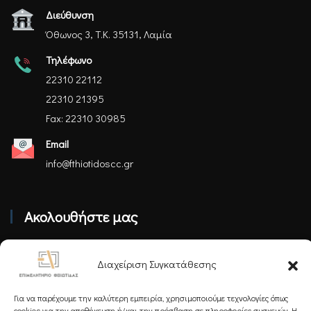
Διεύθυνση
Όθωνος 3, Τ.Κ. 35131, Λαμία
Τηλέφωνο
22310 22112
22310 21395
Fax: 22310 30985
Email
info@fthiotidoscc.gr
Ακολουθήστε μας
Διαχείριση Συγκατάθεσης
Για να παρέχουμε την καλύτερη εμπειρία, χρησιμοποιούμε τεχνολογίες όπως
cookies για την αποθήκευση ή/και την πρόσβαση σε πληροφορίες συσκευών. Η