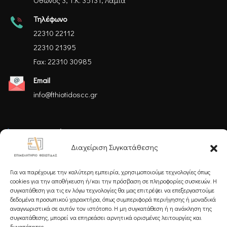
Τηλέφωνο
22310 22112
22310 21395
Fax: 22310 30985
Email
info@fthiotidoscc.gr
Ακολουθήστε μας
Διαχείριση Συγκατάθεσης
Για να παρέχουμε την καλύτερη εμπειρία, χρησιμοποιούμε τεχνολογίες όπως
cookies για την αποθήκευση ή/και την πρόσβαση σε πληροφορίες συσκευών. Η
συγκατάθεση για τις εν λόγω τεχνολογίες θα μας επιτρέψει να επεξεργαστούμε
δεδομένα προσωπικού χαρακτήρα, όπως συμπεριφορά περιήγησης ή μοναδικά
Εγγραφείτε στο Newsletter μας
αναγνωριστικά σε αυτόν τον ιστότοπο. Η μη συγκατάθεση ή η ανάκληση της
συγκατάθεσης, μπορεί να επηρεάσει αρνητικά ορισμένες λειτουργίες και
δυνατότητες.