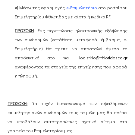
γ)
Μέσω της εφαρμογής
e
-Επιμελητήριο
στο
portal
του
Επιμελητηρίου Φθιώτιδας με κάρτα ή κωδικό
RF
.
ΠΡΟΣΟΧΗ
: Στις περιπτώσεις ηλεκτρονικής εξόφλησης
των συνδρομών (κατάθεση, μεταφορά, έμβασμα,
e
-
Επιμελητήριο) θα πρέπει να αποσταλεί άμεσα το
αποδεικτικό στο
mail:
logistirio
@
fthiotidoscc
.
gr
αναφέροντας τα στοιχεία της επιχείρησης που αφορά
η πληρωμή.
ΠΡΟΣΟΧΗ:
Για τυχόν διακανονισμό των οφειλόμενων
επιμελητηριακών συνδρομών τους τα μέλη μας θα πρέπει
να υποβάλουν αυτοπροσώπως σχετικό αίτημα στα
γραφεία του Επιμελητηρίου μας.