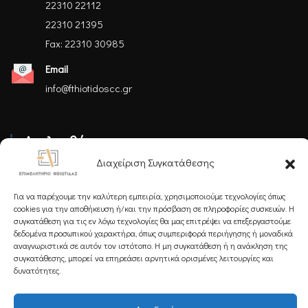
22310 22112
22310 21395
Fax: 22310 30985
Email
info@fthiotidoscc.gr
Ακολουθήστε μας
Διαχείριση Συγκατάθεσης
Για να παρέχουμε την καλύτερη εμπειρία, χρησιμοποιούμε τεχνολογίες όπως
cookies για την αποθήκευση ή/και την πρόσβαση σε πληροφορίες συσκευών. Η
συγκατάθεση για τις εν λόγω τεχνολογίες θα μας επιτρέψει να επεξεργαστούμε
δεδομένα προσωπικού χαρακτήρα, όπως συμπεριφορά περιήγησης ή μοναδικά
Εγγραφείτε στο Newsletter μας
αναγνωριστικά σε αυτόν τον ιστότοπο. Η μη συγκατάθεση ή η ανάκληση της
συγκατάθεσης, μπορεί να επηρεάσει αρνητικά ορισμένες λειτουργίες και
δυνατότητες.