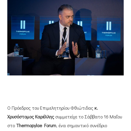
Ο Πρόεδρος του Επιμελητηρίου Φθιώτιδας
κ.
Χρυσόστομος Καρέλλης
συμμετείχε το Σάββατο 16 Μαΐου
στο
Thermopylae Forum
, ένα σημαντικό συνέδριο