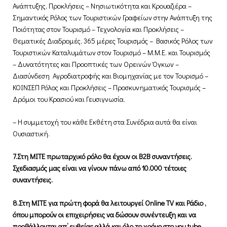
Ανάπτυξης, Προκλήσεις – Νησιωτικότητα και Κρουαζιέρα –
Σημαντικός Ρόλος των Τουριστικών Γραφείων στην Ανάπτυξη της
Ποιότητας στον Τουρισμό – Τεχνολογία και Προκλήσεις –
Θεματικές Διαδρομές, 365 μέρες Τουρισμός – Βασικός Ρόλος των
Τουριστικών Καταλυμάτων στον Τουρισμό – Μ.Μ.Ε. και Τουρισμός
– Δυνατότητες και Προοπτικές των Ορεινών Όγκων –
Διασύνδεση Αγροδιατροφής και Βιομηχανίας με τον Τουρισμό –
ΚΟΙΝΣΕΠ Ρόλος και Προκλήσεις – Προσκυνηματικός Τουρισμός –
Δρόμοι του Κρασιού και Γευσιγνωσία.
– Η συμμετοχή του κάθε Εκθέτη στα Συνέδρια αυτά θα είναι
Ουσιαστική.
7.Στη ΜΙΤΕ πρωταρχικό ρόλο θα έχουν οι Β2Β συναντήσεις.
Σχεδιασμός μας είναι να γίνουν πάνω από 10.000 τέτοιες
συναντήσεις.
8.Στη ΜΙΤΕ για πρώτη φορά θα λειτουργεί
Online
TV
και Ράδιο ,
όπου μπορούν οι επιχειρήσεις να δώσουν συνέντευξη και να
προβάλλονται απ’ ευθείας αλλά και όλο το χρόνο στο
you
tube
.