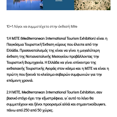
10+1 Λόγοι να συμμετέχετε στην έκθεσή Mite
1.Η ΜΙΤΕ (
Mediterranean
International
Tourism
Exhibition
) είναι η
Παγκόσμια Τουριστική Έκθεση κύρους που έλειπε από την
Ελλάδα. Προσανατολισμός της είναι να γίνει η μεγαλύτερη
έκθεση της Νοτιανατολικής Μεσογείου προβάλλοντας την
Τουριστική Βιομηχανία. Η Ελλάδα να γίνει επίκεντρο της
εκθεσιακής Τουριστικής Αγοράς στον κόσμο και η ΜΙΤΕ να είναι η
πρώτη που ξεκινά το κλείσιμο σοβαρών συμφωνιών για την
επόμενη χρονιά.
2.Η ΜΙΤΕ,
Mediterranean
International
Tourism
Exhibition
, σαν
βασικό στόχο έχει την εξωστρέφεια, γι’ αυτό το λόγο θα
συμμετέχουν και ξένοι προορισμοί αλλά και σημαντικοί
buyers
,
πάνω από 250 από 50 χώρες.