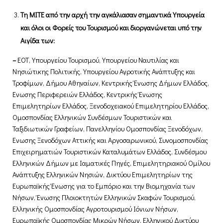
Τη ΜΙΤΕ από την αρχή την αγκάλιασαν σημαντικά Υπουργεία
και όλοι οι Φορείς του Τουρισμού και διοργανώνεται υπό την
Αιγίδα των:
–
ΕΟΤ, Υπουργείου Τουρισμού, Υπουργείου Ναυτιλίας και
Νησιώτικης Πολιτικής, Υπουργείου Αγροτικής Ανάπτυξης και
Τροφίμων, Δήμου Αθηναίων, Κεντρικής Ένωσης Δήμων Ελλάδος,
Ένωσης Περιφερειών Ελλάδος, Κεντρικής Ένωσης
Επιμελητηρίων Ελλάδος, Ξενοδοχειακού Επιμελητηρίου Ελλάδος,
Ομοσπονδίας Ελληνικών Συνδέσμων Τουριστικών και
Ταξιδιωτικών Γραφείων, Πανελληνίου Ομοσπονδίας Ξενοδόχων,
Ένωσης Ξενοδόχων Αττικής και Αργοσαρωνικού, Συνομοσπονδίας
Επιχειρηματιών Τουριστικών Καταλυμάτων Ελλάδος, Συνδέσμου
Ελληνικών Δήμων με Ιαματικές Πηγές, Επιμελητηριακού Ομίλου
Ανάπτυξης Ελληνικών Νησιών, Δικτύου Επιμελητηρίων της
Ευρωπαϊκής Ένωσης για το Εμπόριο και την Βιομηχανία των
Νήσων, Ένωσης Πλοιοκτητών Ελληνικών Σκαφών Τουρισμού,
Ελληνικής Ομοσπονδίας Αγροτουρισμού Ιόνιων Νήσων,
Ευρωπαϊκής Ομοσπονδίας Μικρών Νήσων, Ελληνικού Δικτύου