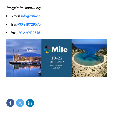
Στοιχεία Επικοινωνίας
:
E-mail:
info@mite.gr
Τηλ
:
+30 2110129575
Fax:
+30 2110129576