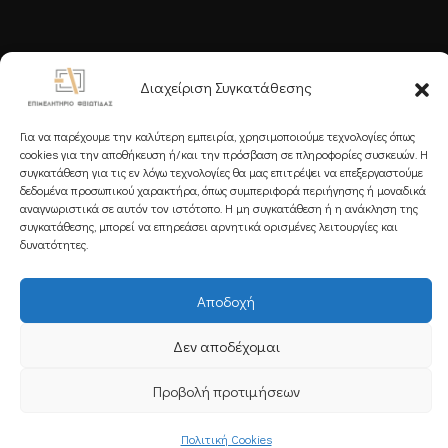
Ακολουθήστε μας
Διαχείριση Συγκατάθεσης
Για να παρέχουμε την καλύτερη εμπειρία, χρησιμοποιούμε τεχνολογίες όπως
cookies για την αποθήκευση ή/και την πρόσβαση σε πληροφορίες συσκευών. Η
συγκατάθεση για τις εν λόγω τεχνολογίες θα μας επιτρέψει να επεξεργαστούμε
δεδομένα προσωπικού χαρακτήρα, όπως συμπεριφορά περιήγησης ή μοναδικά
Εγγραφείτε στο Newsletter μας
αναγνωριστικά σε αυτόν τον ιστότοπο. Η μη συγκατάθεση ή η ανάκληση της
συγκατάθεσης, μπορεί να επηρεάσει αρνητικά ορισμένες λειτουργίες και
δυνατότητες.
Αποδοχή
Εγγραφή
Δεν αποδέχομαι
Copyright 2025 Powered by
Knowledge A.E.
Προβολή προτιμήσεων
Πολιτική Cookies