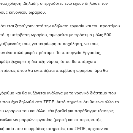
πασχόληση. Δηλαδή, οι εργοδότες ενώ έχουν δηλώσει τον
ρους κανονικού ωραρίου.
ι ότι έτσι ξεφεύγουν από την αδήλωτη εργασία και του προστίμου
τό, η υπέρβαση ωραρίου, τιμωρείται με πρόστιμο μόλις 500
γαζόμενούς τους για τετράωρη απασχόληση, να τους
ν ένα πολύ μικρό πρόστιμο. Το υπουργείο Εργασίας,
οιμάζει ξεχωριστή διάταξη νόμου, όπου θα υπάρχει ο
ριπτώσεις όπου θα εντοπίζεται υπέρβαση ωραρίου, άρα θα
όριθμο και θα αυξάνεται ανάλογα με το χρονικό διάστημα που
 που έχει δηλωθεί στο ΣΕΠΕ. Αυτό σημαίνει ότι θα είναι άλλο το
ου ωραρίου του και άλλο, εάν βρεθεί για παράδειγμα τέσσερις
ευέλικτων μορφών εργασίας (μερική και εκ περιτροπής
ική αιτία που οι αρμόδιες υπηρεσίες του ΣΕΠΕ, άρχισαν να