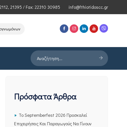
2112
,
21395
/ Fax: 22310 30985
info@fthiotidoscc.gr
ωμόνων Τεχνολογιών Αιχμής του ΕΦΕΠΑΕ
Παρουσίαση Έρευνας PROR
Πρόσφατα Άρθρα
Το Septemberfest 2026 Προσκαλεί
Επιχειρήσεις Και Παραγωγούς Να Γίνουν