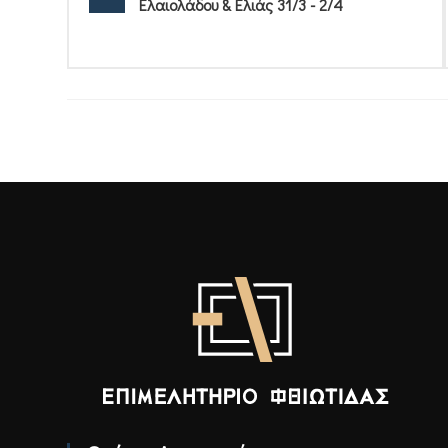
Ελαιολάδου & Ελιάς 31/3 - 2/4
Επιμελητήριο Φθιώτιδας - Αρχική