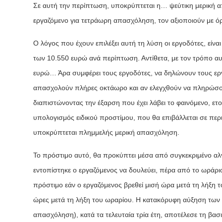
Σε αυτή την περίπτωση, υποκρύπτεται η… ψεύτικη μερική α
εργαζόμενο για τετράωρη απασχόληση, τον αξιοποιούν με ό
Ο λόγος που έχουν επιλέξει αυτή τη λύση οι εργοδότες, είνα
των 10.550 ευρώ ανά περίπτωση. Αντίθετα, με τον τρόπο αυ
ευρώ… Άρα συμφέρει τους εργοδότες, να δηλώνουν τους ερ
απασχολούν πλήρες οκτάωρο και αν ελεγχθούν να πληρώσου
διαπιστώνοντας την έξαρση που έχει λάβει το φαινόμενο, ετ
υπολογισμός ειδικού προστίμου, που θα επιβάλλεται σε πε
υποκρύπτεται πλημμελής μερική απασχόληση.
Το πρόστιμο αυτό, θα προκύπτει μέσα από συγκεκριμένο αλγ
εντοπίστηκε ο εργαζόμενος να δουλεύει, πέρα από το ωράριο
πρόστιμο εάν ο εργαζόμενος βρεθεί μισή ώρα μετά τη λήξη τ
ώρες μετά τη λήξη του ωραρίου. Η κατακόρυφη αύξηση των 
απασχόληση), κατά τα τελευταία τρία έτη, αποτέλεσε τη βασ