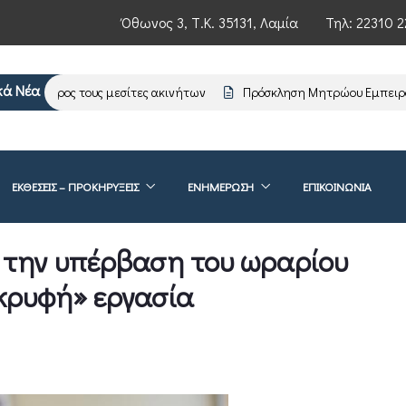
Όθωνος 3, Τ.Κ. 35131, Λαμία
Τηλ:
22310 2
κά Νέα
ωση προς τους μεσίτες ακινήτων
Πρόσκληση Μητρώου Εμπειρογν
ΕΚΘΕΣΕΙΣ – ΠΡΟΚΗΡΥΞΕΙΣ
ΕΝΗΜΈΡΩΣΗ
ΕΠΙΚΟΙΝΩΝΊΑ
 την υπέρβαση του ωραρίου
«κρυφή» εργασία