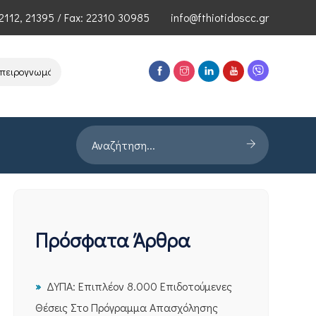
2112
,
21395
/ Fax: 22310 30985
info@fthiotidoscc.gr
ρογνωμόνων Τεχνολογιών Αιχμής του ΕΦΕΠΑΕ
Παρουσίαση Έρευνας
Πρόσφατα Άρθρα
ΔΥΠΑ: Επιπλέον 8.000 Επιδοτούμενες
Θέσεις Στο Πρόγραμμα Απασχόλησης