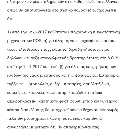
ηλεκτρονικών μέσω πληρωμών στις καθημερινές συναλλαγές,
όπως θα αποτυπώνεται στο σχετικό νομοσχέδιο, προβλέπει
ότι:
1) Από την 1η-1-2017 καθίσταται υποχρεωτική η εγκατάσταση
μηχανημάτων POS: α) για όλες τις νέες επιχειρήσεις και τους
νέους ελεύθερους επαγγελματίες, δηλαδή γι’ αυτούς που
δηλώνουν έναρξη επαγγελματικής δραστηριότητας στη Δ.Ο.Υ.
από την 1η-1-2017 και μετά. β) για όλες τις επιχειρήσεις των
κλάδων της μαζικής εστίασης και της ψυχαγωγίας. Εστιατόρια,
ταβέρνες, ψητοπωλεία, ουζερί, πιτσαρίες, σουβλατζίδικα,
καφετέριες, καφενεία, καφέ-μπαρ, καφεζυθεστιατόρια,
ζαχαροπλαστεία, καστήματα φαστ φουντ, μπαρ και νυχτερινά
κέντρα διασκέδασης θα υποχρεωθούν να δέχονται πληρωμές
πελατών μέσω χρεωστικών ή πιστωτικών καρτών.
Οι
συναλλαγές με μετρητά δεν θα απαγορεύονται στις