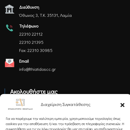
Διεύθυνση
Όθωνος 3, Τ.Κ. 35131, Λαμία
Τηλέφωνο
22310 22112
22310 21395
Fax: 22310 30985
Email
info@fthiotidoscc.gr
Ακολουθήστε μας
Διαχείριση Συγκατάθεσης
Για να παρέχουμε την καλύτερη εμπειρία, χρησιμοποιούμε τεχνολογίες όπως
cookies για την αποθήκευση ή/και την πρόσβαση σε πληροφορίες συσκευών. Η
συγκατάθεση για τις εν λόγω τεχνολογίες θα μας επιτρέψει να επεξεργαστούμε