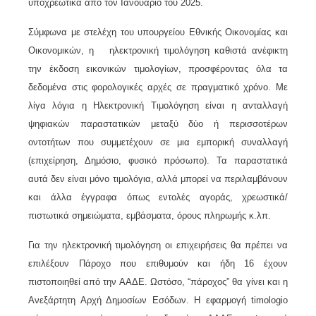
υποχρεωτικά από τον Ιανουάριο του 2025.
Σύμφωνα με στελέχη του υπουργείου Εθνικής Οικονομίας και
Οικονομικών, η ηλεκτρονική τιμολόγηση καθιστά ανέφικτη
την έκδοση εικονικών τιμολογίων, προσφέροντας όλα τα
δεδομένα στις φορολογικές αρχές σε πραγματικό χρόνο. Με
λίγα λόγια η Ηλεκτρονική Τιμολόγηση είναι η ανταλλαγή
ψηφιακών παραστατικών μεταξύ δύο ή περισσοτέρων
οντοτήτων που συμμετέχουν σε μια εμπορική συναλλαγή
(επιχείρηση, Δημόσιο, φυσικό πρόσωπο). Τα παραστατικά
αυτά δεν είναι μόνο τιμολόγια, αλλά μπορεί να περιλαμβάνουν
και άλλα έγγραφα όπως εντολές αγοράς, χρεωστικά/
πιστωτικά σημειώματα, εμβάσματα, όρους πληρωμής κ.λπ.
Για την ηλεκτρονική τιμολόγηση οι επιχειρήσεις θα πρέπει να
επιλέξουν Πάροχο που επιθυμούν και ήδη 16 έχουν
πιστοποιηθεί από την ΑΑΔΕ. Ωστόσο, “πάροχος” θα γίνει και η
Ανεξάρτητη Αρχή Δημοσίων Εσόδων. Η εφαρμογή timologio