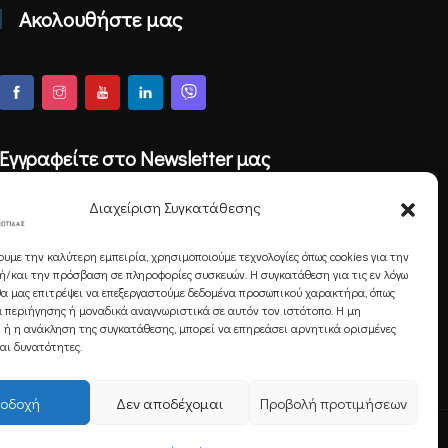
Ακολουθήστε μας
Εγγραφείτε στο Newsletter μας
Διαχείριση Συγκατάθεσης
ουμε την καλύτερη εμπειρία, χρησιμοποιούμε τεχνολογίες όπως cookies για την
Εγγραφή
/και την πρόσβαση σε πληροφορίες συσκευών. Η συγκατάθεση για τις εν λόγω
θα μας επιτρέψει να επεξεργαστούμε δεδομένα προσωπικού χαρακτήρα, όπως
 περιήγησης ή μοναδικά αναγνωριστικά σε αυτόν τον ιστότοπο. Η μη
 ή η ανάκληση της συγκατάθεσης, μπορεί να επηρεάσει αρνητικά ορισμένες
και δυνατότητες.
οδοχή
Δεν αποδέχομαι
Προβολή προτιμήσεων