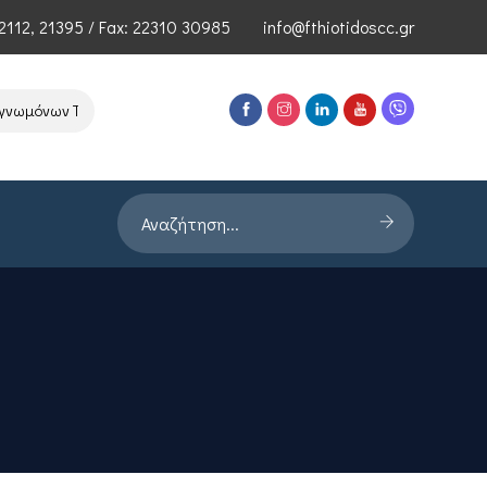
2112
,
21395
/ Fax: 22310 30985
info@fthiotidoscc.gr
όνων Τεχνολογιών Αιχμής του ΕΦΕΠΑΕ
Παρουσίαση Έρευνας PRORAT