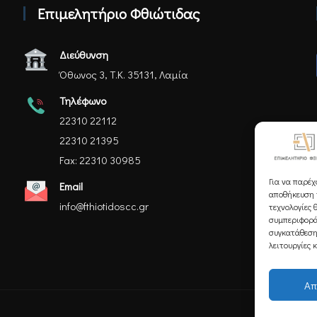
Επιμελητήριο Φθιώτιδας
Διεύθυνση
Όθωνος 3, Τ.Κ. 35131, Λαμία
Τηλέφωνο
22310 22112
22310 21395
Fax: 22310 30985
Για να παρέχ
Email
αποθήκευση ή
info@fthiotidoscc.gr
τεχνολογίες 
συμπεριφορά
συγκατάθεση
λειτουργίες 
Απ