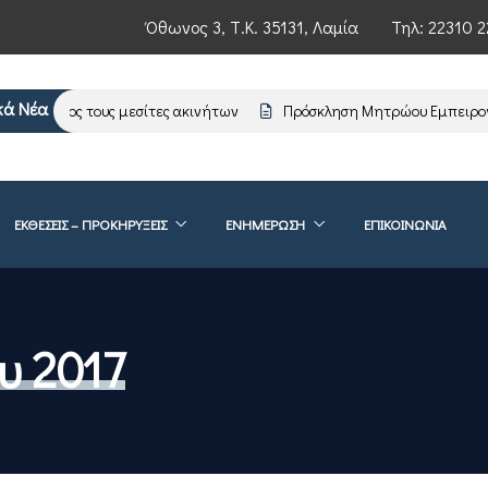
Όθωνος 3, Τ.Κ. 35131, Λαμία
Τηλ:
22310 2
κά Νέα
ση προς τους μεσίτες ακινήτων
Πρόσκληση Μητρώου Εμπειρογνωμ
ΕΚΘΕΣΕΙΣ – ΠΡΟΚΗΡΥΞΕΙΣ
ΕΝΗΜΈΡΩΣΗ
ΕΠΙΚΟΙΝΩΝΊΑ
υ 2017