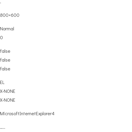
.
800×600
Normal
0
false
false
false
EL
X-NONE
X-NONE
MicrosoftInternetExplorer4
…..