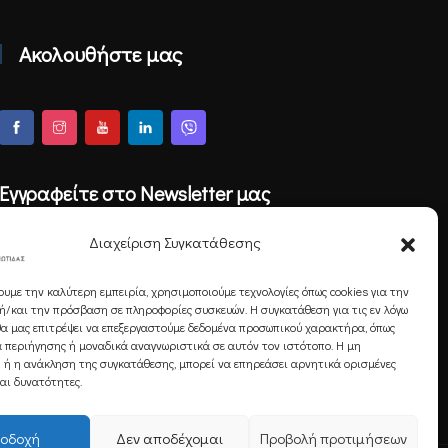
Ακολουθήστε μας
Εγγραφείτε στο Newsletter μας
Διαχείριση Συγκατάθεσης
ουμε την καλύτερη εμπειρία, χρησιμοποιούμε τεχνολογίες όπως cookies για την
Εγγραφή
/και την πρόσβαση σε πληροφορίες συσκευών. Η συγκατάθεση για τις εν λόγω
θα μας επιτρέψει να επεξεργαστούμε δεδομένα προσωπικού χαρακτήρα, όπως
 περιήγησης ή μοναδικά αναγνωριστικά σε αυτόν τον ιστότοπο. Η μη
 ή η ανάκληση της συγκατάθεσης, μπορεί να επηρεάσει αρνητικά ορισμένες
και δυνατότητες.
οδοχή
Δεν αποδέχομαι
Προβολή προτιμήσεων