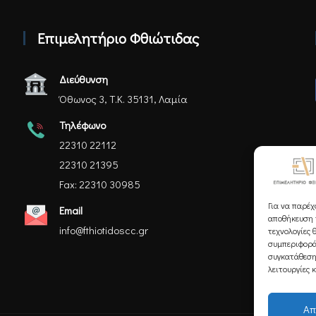
Επιμελητήριο Φθιώτιδας
Διεύθυνση
Όθωνος 3, Τ.Κ. 35131, Λαμία
Τηλέφωνο
22310 22112
22310 21395
Fax: 22310 30985
Για να παρέχ
Email
αποθήκευση ή
info@fthiotidoscc.gr
τεχνολογίες 
συμπεριφορά
συγκατάθεση
λειτουργίες 
Απ