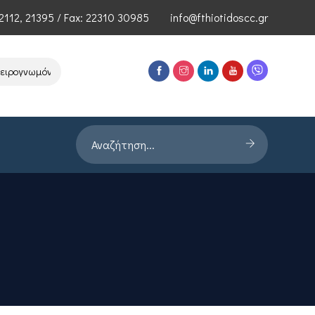
2112
,
21395
/ Fax: 22310 30985
info@fthiotidoscc.gr
ογνωμόνων Τεχνολογιών Αιχμής του ΕΦΕΠΑΕ
Παρουσίαση Έρευνας P