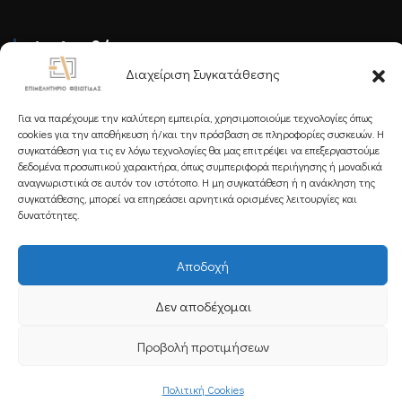
Ακολουθήστε μας
Διαχείριση Συγκατάθεσης
Για να παρέχουμε την καλύτερη εμπειρία, χρησιμοποιούμε τεχνολογίες όπως
cookies για την αποθήκευση ή/και την πρόσβαση σε πληροφορίες συσκευών. Η
συγκατάθεση για τις εν λόγω τεχνολογίες θα μας επιτρέψει να επεξεργαστούμε
δεδομένα προσωπικού χαρακτήρα, όπως συμπεριφορά περιήγησης ή μοναδικά
Εγγραφείτε στο Newsletter μας
αναγνωριστικά σε αυτόν τον ιστότοπο. Η μη συγκατάθεση ή η ανάκληση της
συγκατάθεσης, μπορεί να επηρεάσει αρνητικά ορισμένες λειτουργίες και
δυνατότητες.
Αποδοχή
Εγγραφή
Δεν αποδέχομαι
Copyright 2025 Powered by
Knowledge A.E.
Προβολή προτιμήσεων
Πολιτική Cookies