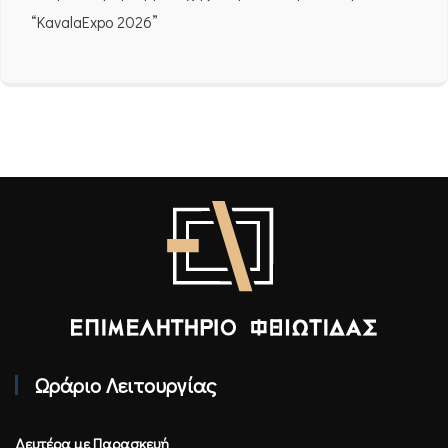
“KavalaExpo 2026”
Επιμελητήριο Φθιώτιδας - Αρχική
Ωράριο Λειτουργίας
Δευτέρα με Παρασκευή