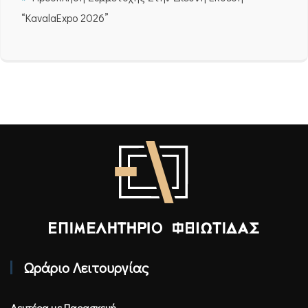
“KavalaExpo 2026”
Επιμελητήριο Φθιώτιδας - Αρχική
Ωράριο Λειτουργίας
Δευτέρα με Παρασκευή