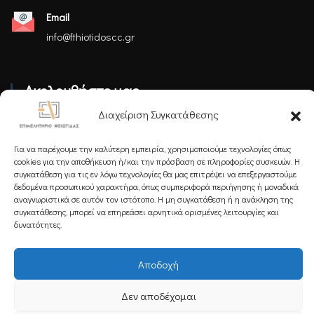
Email
info@fthiotidoscc.gr
Ακολουθήστε μας
Διαχείριση Συγκατάθεσης
Για να παρέχουμε την καλύτερη εμπειρία, χρησιμοποιούμε τεχνολογίες όπως
cookies για την αποθήκευση ή/και την πρόσβαση σε πληροφορίες συσκευών. Η
συγκατάθεση για τις εν λόγω τεχνολογίες θα μας επιτρέψει να επεξεργαστούμε
Εγγραφείτε στο Newsletter μας
δεδομένα προσωπικού χαρακτήρα, όπως συμπεριφορά περιήγησης ή μοναδικά
αναγνωριστικά σε αυτόν τον ιστότοπο. Η μη συγκατάθεση ή η ανάκληση της
συγκατάθεσης, μπορεί να επηρεάσει αρνητικά ορισμένες λειτουργίες και
δυνατότητες.
Εγγραφή
Αποδοχή
Δεν αποδέχομαι