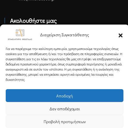
Ακολουθήστε μας
Διαχείριση Συγκατάθεσης
Για να παρέχουμε την καλύτερη εμπειρία, χρησιμοποιούμε τεχνολογίες όπως
cookies για την αποθήκευση ή/και την πρόσβαση σε πληροφορίες συσκευών. Η
συγκατάθεση για τις εν λόγω τεχνολογίες θα μας επιτρέψει να επεξεργαστούμε
Εγγραφείτε στο Newsletter μας
δεδομένα προσωπικού χαρακτήρα, όπως συμπεριφορά περιήγησης ή μοναδικά
αναγνωριστικά σε αυτόν τον ιστότοπο. Η μη συγκατάθεση ή η ανάκληση της
συγκατάθεσης, μπορεί να επηρεάσει αρνητικά ορισμένες λειτουργίες και
δυνατότητες.
Εγγραφή
Αποδοχή
Δεν αποδέχομαι
Copyright 2025 Powered by
Knowledge A.E.
Προβολή προτιμήσεων