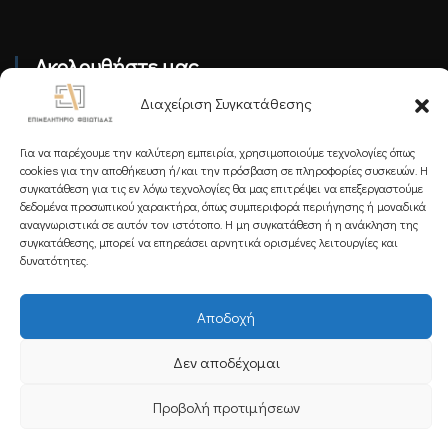
Ακολουθήστε μας
Διαχείριση Συγκατάθεσης
Για να παρέχουμε την καλύτερη εμπειρία, χρησιμοποιούμε τεχνολογίες όπως
cookies για την αποθήκευση ή/και την πρόσβαση σε πληροφορίες συσκευών. Η
συγκατάθεση για τις εν λόγω τεχνολογίες θα μας επιτρέψει να επεξεργαστούμε
Εγγραφείτε στο Newsletter μας
δεδομένα προσωπικού χαρακτήρα, όπως συμπεριφορά περιήγησης ή μοναδικά
αναγνωριστικά σε αυτόν τον ιστότοπο. Η μη συγκατάθεση ή η ανάκληση της
συγκατάθεσης, μπορεί να επηρεάσει αρνητικά ορισμένες λειτουργίες και
δυνατότητες.
Εγγραφή
Αποδοχή
Δεν αποδέχομαι
Copyright 2025 Powered by
Knowledge A.E.
Προβολή προτιμήσεων