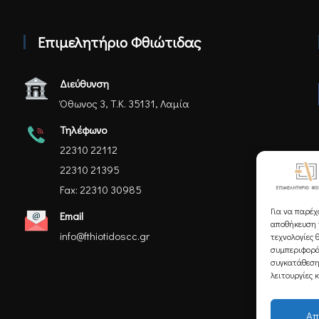
Επιμελητήριο Φθιώτιδας
Διεύθυνση
Όθωνος 3, Τ.Κ. 35131, Λαμία
Τηλέφωνο
22310 22112
22310 21395
Fax: 22310 30985
Για να παρέχ
Email
αποθήκευση ή
info@fthiotidoscc.gr
τεχνολογίες 
συμπεριφορά
συγκατάθεση
λειτουργίες 
Απ