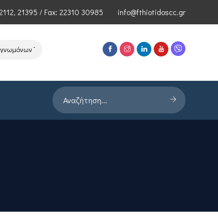
2112
,
21395
/ Fax: 22310 30985
info@fthiotidoscc.gr
μόνων Τεχνολογιών Αιχμής του ΕΦΕΠΑΕ
Παρουσίαση Έρευνας PROR