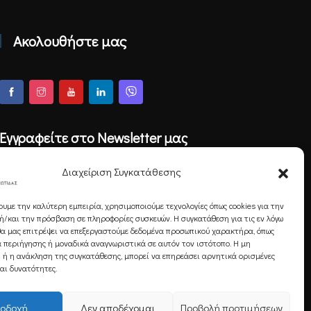
Ακολουθήστε μας
Εγγραφείτε στο Newsletter μας
Διαχείριση Συγκατάθεσης
ουμε την καλύτερη εμπειρία, χρησιμοποιούμε τεχνολογίες όπως cookies για την
Εγγραφή
/και την πρόσβαση σε πληροφορίες συσκευών. Η συγκατάθεση για τις εν λόγω
θα μας επιτρέψει να επεξεργαστούμε δεδομένα προσωπικού χαρακτήρα, όπως
 περιήγησης ή μοναδικά αναγνωριστικά σε αυτόν τον ιστότοπο. Η μη
 ή η ανάκληση της συγκατάθεσης, μπορεί να επηρεάσει αρνητικά ορισμένες
και δυνατότητες.
οδοχή
Δεν αποδέχομαι
Προβολή προτιμήσεων