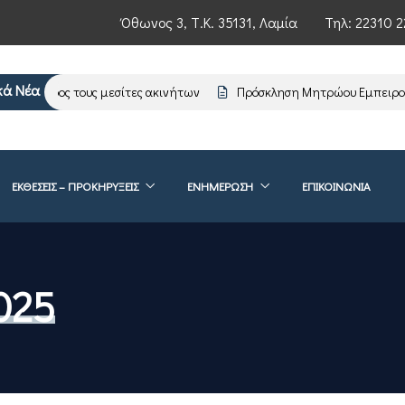
Όθωνος 3, Τ.Κ. 35131, Λαμία
Τηλ:
22310 2
κά Νέα
ωση προς τους μεσίτες ακινήτων
Πρόσκληση Μητρώου Εμπειρογνω
ΕΚΘΕΣΕΙΣ – ΠΡΟΚΗΡΥΞΕΙΣ
ΕΝΗΜΈΡΩΣΗ
ΕΠΙΚΟΙΝΩΝΊΑ
025