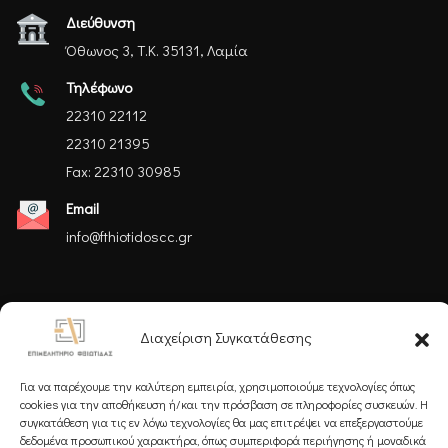
Διεύθυνση
Όθωνος 3, Τ.Κ. 35131, Λαμία
Τηλέφωνο
22310 22112
22310 21395
Fax: 22310 30985
Email
info@fthiotidoscc.gr
Ακολουθήστε μας
Διαχείριση Συγκατάθεσης
Για να παρέχουμε την καλύτερη εμπειρία, χρησιμοποιούμε τεχνολογίες όπως
cookies για την αποθήκευση ή/και την πρόσβαση σε πληροφορίες συσκευών. Η
συγκατάθεση για τις εν λόγω τεχνολογίες θα μας επιτρέψει να επεξεργαστούμε
δεδομένα προσωπικού χαρακτήρα, όπως συμπεριφορά περιήγησης ή μοναδικά