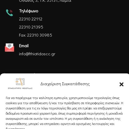
Όθωνος 3, Τ.Κ. 35131, Λαμία
Τηλέφωνο
22310 22112
22310 21395
Fax: 22310 30985
Email
info@fthiotidoscc.gr
Ακολουθήστε μας
Διαχείριση Συγκατάθεσης
Για να παρέχουμε την καλύτερη εμπειρία, χρησιμοποιούμε τεχνολογίες όπως
cookies για την αποθήκευση ή/και την πρόσβαση σε πληροφορίες συσκευών. Η
συγκατάθεση για τις εν λόγω τεχνολογίες θα μας επιτρέψει να επεξεργαστούμε
δεδομένα προσωπικού χαρακτήρα, όπως συμπεριφορά περιήγησης ή μοναδικά
Εγγραφείτε στο Newsletter μας
αναγνωριστικά σε αυτόν τον ιστότοπο. Η μη συγκατάθεση ή η ανάκληση της
συγκατάθεσης, μπορεί να επηρεάσει αρνητικά ορισμένες λειτουργίες και
δυνατότητες.