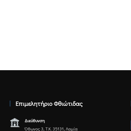
Επιμελητήριο Φθιώτιδας
Διεύθυνση
Όθωνος 3, Τ.Κ. 35131, Λαμία