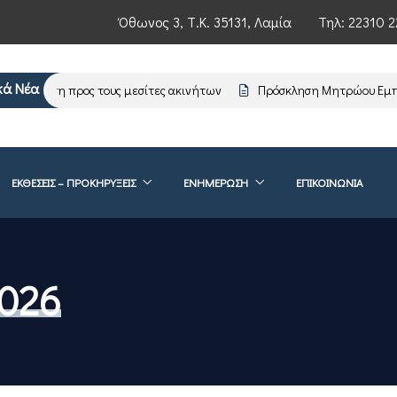
Όθωνος 3, Τ.Κ. 35131, Λαμία
Τηλ:
22310 2
κά Νέα
νημέρωση προς τους μεσίτες ακινήτων
Πρόσκληση Μητρώου Εμπει
ΕΚΘΕΣΕΙΣ – ΠΡΟΚΗΡΥΞΕΙΣ
ΕΝΗΜΈΡΩΣΗ
ΕΠΙΚΟΙΝΩΝΊΑ
2026