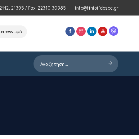
2112
,
21395
/ Fax: 22310 30985
info@fthiotidoscc.gr
ρογνωμόνων Τεχνολογιών Αιχμής του ΕΦΕΠΑΕ
Παρουσίαση Έρευνας