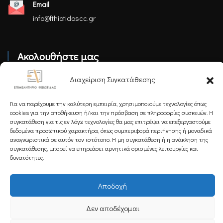
Email
info@fthiotidoscc.gr
Ακολουθήστε μας
Διαχείριση Συγκατάθεσης
Για να παρέχουμε την καλύτερη εμπειρία, χρησιμοποιούμε τεχνολογίες όπως
cookies για την αποθήκευση ή/και την πρόσβαση σε πληροφορίες συσκευών. Η
συγκατάθεση για τις εν λόγω τεχνολογίες θα μας επιτρέψει να επεξεργαστούμε
Εγγραφείτε στο Newsletter μας
δεδομένα προσωπικού χαρακτήρα, όπως συμπεριφορά περιήγησης ή μοναδικά
αναγνωριστικά σε αυτόν τον ιστότοπο. Η μη συγκατάθεση ή η ανάκληση της
συγκατάθεσης, μπορεί να επηρεάσει αρνητικά ορισμένες λειτουργίες και
δυνατότητες.
Εγγραφή
Αποδοχή
Δεν αποδέχομαι
Copyright 2025 Powered by
Knowledge A.E.