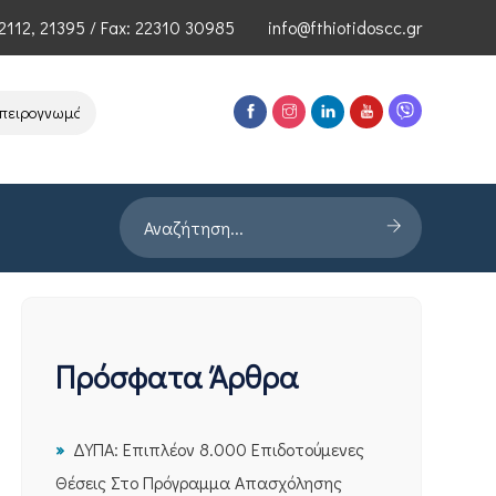
2112
,
21395
/ Fax: 22310 30985
info@fthiotidoscc.gr
ρογνωμόνων Τεχνολογιών Αιχμής του ΕΦΕΠΑΕ
Παρουσίαση Έρευνας
Πρόσφατα Άρθρα
ΔΥΠΑ: Επιπλέον 8.000 Επιδοτούμενες
Θέσεις Στο Πρόγραμμα Απασχόλησης