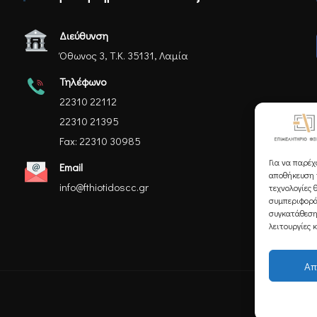
Διεύθυνση
Όθωνος 3, Τ.Κ. 35131, Λαμία
Τηλέφωνο
22310 22112
22310 21395
Fax: 22310 30985
Για να παρέχ
Email
αποθήκευση ή
info@fthiotidoscc.gr
τεχνολογίες 
συμπεριφορά
συγκατάθεση
λειτουργίες 
Απ