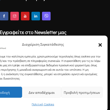
Εγγραφείτε στο Newsletter μας
Διαχείριση Συγκατάθεσης
ουμε την καλύτερη εμπειρία, χρησιμοποιούμε τεχνολογίες όπως cookies για την
Εγγραφή
/και την πρόσβαση σε πληροφορίες συσκευών. Η συγκατάθεση για τις εν λόγω
θα μας επιτρέψει να επεξεργαστούμε δεδομένα προσωπικού χαρακτήρα, όπως
 περιήγησης ή μοναδικά αναγνωριστικά σε αυτόν τον ιστότοπο. Η μη
 ή η ανάκληση της συγκατάθεσης, μπορεί να επηρεάσει αρνητικά ορισμένες
και δυνατότητες.
οδοχή
Δεν αποδέχομαι
Προβολή προτιμήσεων
Πολιτική Cookies