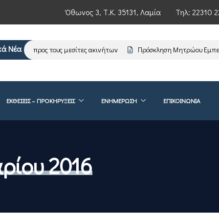
Όθωνος 3, Τ.Κ. 35131, Λαμία
Τηλ:
22310 2
κά Νέα
ρωση προς τους μεσίτες ακινήτων
Πρόσκληση Μητρώου Εμπειρογν
ΕΚΘΕΣΕΙΣ – ΠΡΟΚΗΡΥΞΕΙΣ
ΕΝΗΜΈΡΩΣΗ
ΕΠΙΚΟΙΝΩΝΊΑ
ρίου 2016