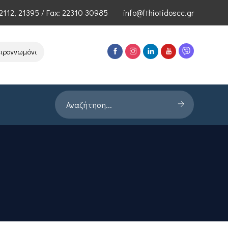
2112
,
21395
/ Fax: 22310 30985
info@fthiotidoscc.gr
ωμόνων Τεχνολογιών Αιχμής του ΕΦΕΠΑΕ
Παρουσίαση Έρευνας PRO