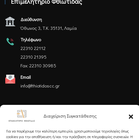
Επιμελητήριο Φθιώτιδας
Διεύθυνση
Όθωνος 3, Τ.Κ. 35131, Λαμία
Τηλέφωνο
22310 22112
22310 21395
Fax: 22310 30985
Email
info@fthiotidoscc.gr
Ακολουθήστε μας
Διαχείριση Συγκατάθεσης
Για να παρέχουμε την καλύτερη εμπειρία, χρησιμοποιούμε τεχνολογίες όπως
cookies για την αποθήκευση ή/και την πρόσβαση σε πληροφορίες συσκευών. Η