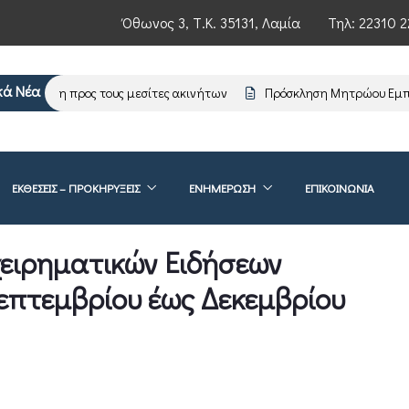
Όθωνος 3, Τ.Κ. 35131, Λαμία
Τηλ:
22310 2
κά Νέα
έρωση προς τους μεσίτες ακινήτων
Πρόσκληση Μητρώου Εμπειρο
ΕΚΘΕΣΕΙΣ – ΠΡΟΚΗΡΥΞΕΙΣ
ΕΝΗΜΈΡΩΣΗ
ΕΠΙΚΟΙΝΩΝΊΑ
ιχειρηματικών Ειδήσεων
επτεμβρίου έως Δεκεμβρίου