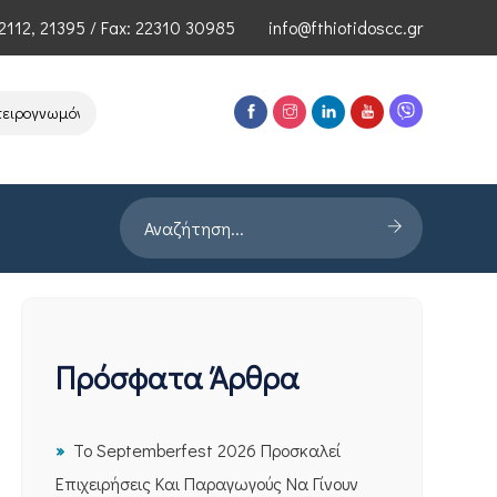
2112
,
21395
/ Fax: 22310 30985
info@fthiotidoscc.gr
γνωμόνων Τεχνολογιών Αιχμής του ΕΦΕΠΑΕ
Παρουσίαση Έρευνας PR
Πρόσφατα Άρθρα
Το Septemberfest 2026 Προσκαλεί
Επιχειρήσεις Και Παραγωγούς Να Γίνουν