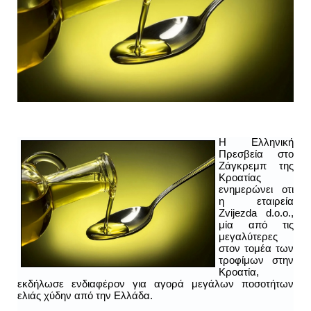
Η Ελληνική
Πρεσβεία στο
Ζάγκρεμπ της
Κροατίας
ενημερώνει οτι
η εταιρεία
Zvijezda d.o.o.,
μία από τις
μεγαλύτερες
στον τομέα των
τροφίμων στην
Κροατία,
εκδήλωσε ενδιαφέρον για αγορά μεγάλων ποσοτήτων
ελιάς χύδην από την Ελλάδα.