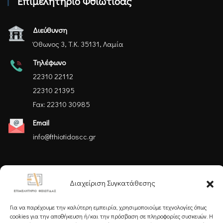
Επιμελητήριο Φθιώτιδας
Διεύθυνση
Όθωνος 3, Τ.Κ. 35131, Λαμία
Τηλέφωνο
22310 22112
22310 21395
Fax: 22310 30985
Email
info@fthiotidoscc.gr
Ακολουθήστε μας
Διαχείριση Συγκατάθεσης
Για να παρέχουμε την καλύτερη εμπειρία, χρησιμοποιούμε τεχνολογίες όπως
cookies για την αποθήκευση ή/και την πρόσβαση σε πληροφορίες συσκευών. Η