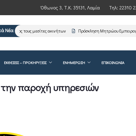
Όθωνος 3, Τ.Κ. 35131, Λαμία
Τηλ:
22310 2
κά Νέα
ωση προς τους μεσίτες ακινήτων
Πρόσκληση Μητρώου Εμπειρογνω
ΕΚΘΕΣΕΙΣ – ΠΡΟΚΗΡΥΞΕΙΣ
ΕΝΗΜΈΡΩΣΗ
ΕΠΙΚΟΙΝΩΝΊΑ
α την παροχή υπηρεσιών