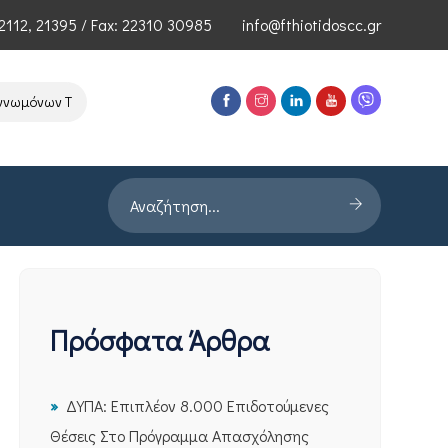
2112
,
21395
/ Fax: 22310 30985
info@fthiotidoscc.gr
μόνων Τεχνολογιών Αιχμής του ΕΦΕΠΑΕ
Παρουσίαση Έρευνας PROR
Πρόσφατα Άρθρα
ΔΥΠΑ: Επιπλέον 8.000 Επιδοτούμενες
Θέσεις Στο Πρόγραμμα Απασχόλησης