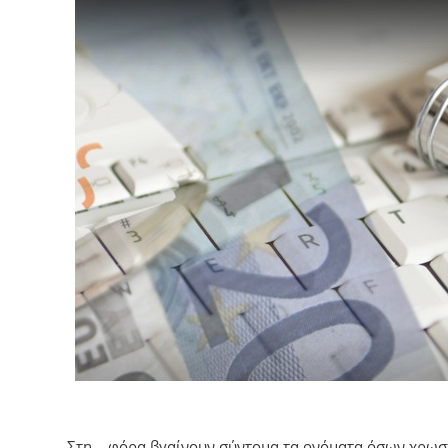
Στη… φόρα βγαίνουν σύντομα τα ονόματα όσων χρωστ