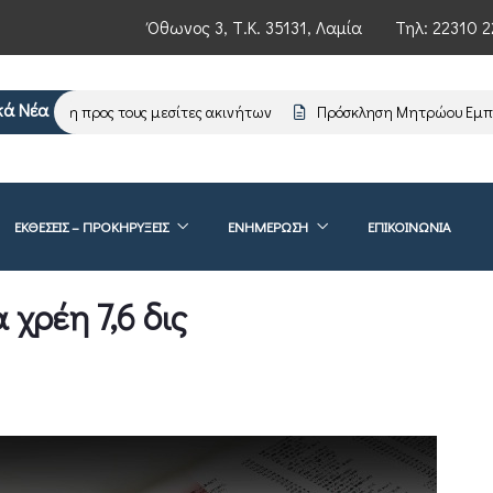
Όθωνος 3, Τ.Κ. 35131, Λαμία
Τηλ:
22310 2
κά Νέα
έρωση προς τους μεσίτες ακινήτων
Πρόσκληση Μητρώου Εμπειρογ
ΕΚΘΕΣΕΙΣ – ΠΡΟΚΗΡΥΞΕΙΣ
ΕΝΗΜΈΡΩΣΗ
ΕΠΙΚΟΙΝΩΝΊΑ
χρέη 7,6 δις