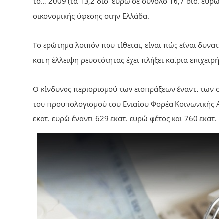
το… 2009 (τα 13,2 δισ. ευρώ σε σύνολο 16,7 δισ. ευρ
οικονομικής ύφεσης στην Ελλάδα.
Το ερώτημα λοιπόν που τίθεται, είναι πώς είναι δυν
και η έλλειψη ρευστότητας έχει πλήξει καίρια επιχειρή
Ο κίνδυνος περιορισμού των εισπράξεων έναντι των 
του προϋπολογισμού του Ενιαίου Φορέα Κοινωνικής Α
εκατ. ευρώ έναντι 629 εκατ. ευρώ φέτος και 760 εκατ.