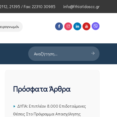
2112
,
21395
/ Fax: 22310 30985
info@fthiotidoscc.gr
νωμόνων Τεχνολογιών Αιχμής του ΕΦΕΠΑΕ
Παρουσίαση Έρευνας PR
Πρόσφατα Άρθρα
ΔΥΠΑ: Επιπλέον 8.000 Επιδοτούμενες
Θέσεις Στο Πρόγραμμα Απασχόλησης