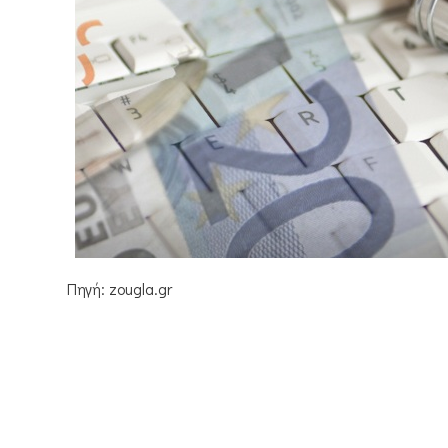
Πηγή: zougla.gr