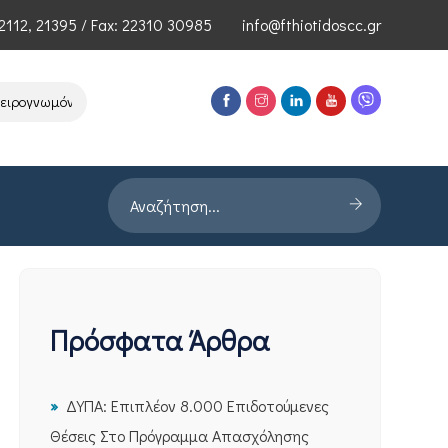
2112
,
21395
/ Fax: 22310 30985
info@fthiotidoscc.gr
νωμόνων Τεχνολογιών Αιχμής του ΕΦΕΠΑΕ
Παρουσίαση Έρευνας PR
Πρόσφατα Άρθρα
ΔΥΠΑ: Επιπλέον 8.000 Επιδοτούμενες
Θέσεις Στο Πρόγραμμα Απασχόλησης