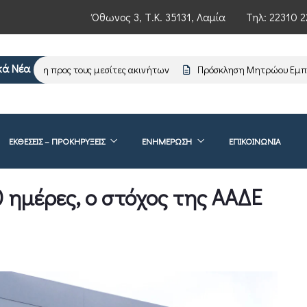
Όθωνος 3, Τ.Κ. 35131, Λαμία
Τηλ:
22310 2
κά Νέα
έρωση προς τους μεσίτες ακινήτων
Πρόσκληση Μητρώου Εμπειρογ
ΕΚΘΕΣΕΙΣ – ΠΡΟΚΗΡΥΞΕΙΣ
ΕΝΗΜΈΡΩΣΗ
ΕΠΙΚΟΙΝΩΝΊΑ
 ημέρες, ο στόχος της ΑΑΔΕ