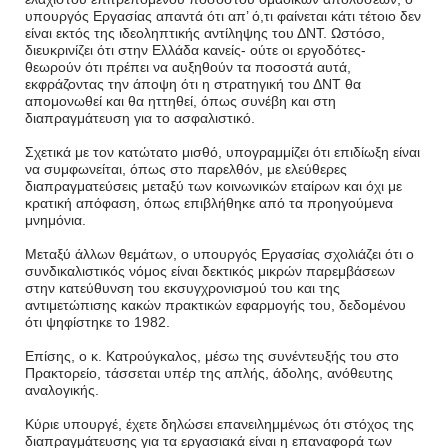
υπουργός Εργασίας απαντά ότι απ’ ό,τι φαίνεται κάτι τέτοιο δεν
είναι εκτός της ιδεοληπτικής αντίληψης του ΔΝΤ. Ωστόσο,
διευκρινίζει ότι στην Ελλάδα κανείς- ούτε οι εργοδότες-
θεωρούν ότι πρέπει να αυξηθούν τα ποσοστά αυτά,
εκφράζοντας την άποψη ότι η στρατηγική του ΔΝΤ θα
απομονωθεί και θα ηττηθεί, όπως συνέβη και στη
διαπραγμάτευση για το ασφαλιστικό.
Σχετικά με τον κατώτατο μισθό, υπογραμμίζει ότι επιδίωξη είναι
να συμφωνείται, όπως στο παρελθόν, με ελεύθερες
διαπραγματεύσεις μεταξύ των κοινωνικών εταίρων και όχι με
κρατική απόφαση, όπως επιβλήθηκε από τα προηγούμενα
μνημόνια.
Μεταξύ άλλων θεμάτων, ο υπουργός Εργασίας σχολιάζει ότι ο
συνδικαλιστικός νόμος είναι δεκτικός μικρών παρεμβάσεων
στην κατεύθυνση του εκσυγχρονισμού του και της
αντιμετώπισης κακών πρακτικών εφαρμογής του, δεδομένου
ότι ψηφίστηκε το 1982.
Επίσης, ο κ. Κατρούγκαλος, μέσω της συνέντευξής του στο
Πρακτορείο, τάσσεται υπέρ της απλής, άδολης, ανόθευτης
αναλογικής.
Κύριε υπουργέ, έχετε δηλώσει επανειλημμένως ότι στόχος της
διαπραγμάτευσης για τα εργασιακά είναι η επαναφορά των