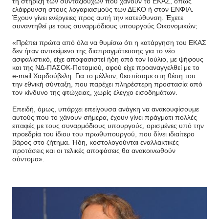
τη στήριξη των συνταξιούχων που χάνουν το ΕΚΑΣ, όπως
ελάφρυνση στους λογαριασμούς των ΔΕΚΟ ή στον ΕΝΦΙΑ.
Έχουν γίνει ενέργειες προς αυτή την κατεύθυνση. Έχετε
συναντηθεί με τους συναρμόδιους υπουργούς Οικονομικών;
«Πρέπει πρώτα από όλα να θυμίσω ότι η κατάργηση του ΕΚΑΣ
δεν ήταν αντικείμενο της διαπραγμάτευσης για το νέο
ασφαλιστικό, είχε αποφασιστεί ήδη από τον Ιούλιο, με ψήφους
και της ΝΔ-ΠΑΣΟΚ-Ποταμιού, αφού είχε προαναγγελθεί με το
e-mail Χαρδούβελη. Για το μέλλον, θεσπίσαμε στη θέση του
την εθνική σύνταξη, που παρέχει πληρέστερη προστασία από
τον κίνδυνο της φτώχειας, χωρίς έλεγχο εισοδημάτων.
Επειδή, όμως, υπάρχει επείγουσα ανάγκη να ανακουφίσουμε
αυτούς που το χάνουν σήμερα, έχουν γίνει πράγματι πολλές
επαφές με τους συναρμόδιους υπουργούς, ορισμένες υπό την
προεδρία του ίδιου του πρωθυπουργού, που δίνει ιδιαίτερο
βάρος στο ζήτημα. Ήδη, κοστολογούνται εναλλακτικές
προτάσεις και οι τελικές αποφάσεις θα ανακοινωθούν
σύντομα».