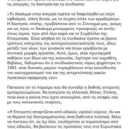
τις απεργίες, τη διαιτησία και τα συνδικάτα;
«Το δικαίωμα στην απεργία πρέπει να διαφυλαχθεί ως κόρη
οφθαλμού, πάση θυσία, ως το έσχατο όπλο των εργαζομένων.
Η διαιτησία, επίσης, προβλέπεται από το Σύνταγμα μας, ακόμη
και ως προς το δικαίωμα μονομερούς προσφυγής σε αυτήν,
όπως έκρινε, πριν από λίγο καιρό και το Συμβούλιο της
Επικρατείας. Είναι αλήθεια ότι τα συνδικάτα πρέπει να βρουν
τρόπους ενίσχυσης της αντιπροσωπευτικότητάς τους, ιδίως
μεταξύ των νέων, των γυναικών και όσων εργάζονται με
ατυπικές μορφές εργασίας. Αυτό, όμως, είναι πρωταρχικά
καθήκον των ίδιων και της κοινωνίας, λιγότερο του νομοθέτη.
Βεβαίως, δεδομένου ότι ο συνδικαλιστικός νόμος ψηφίστηκε το
1982, είναι δεκτικός μικρών παρεμβάσεων στην κατεύθυνση
του εκσυγχρονισμού του και της αντιμετώπισης κακών
πρακτικών εφαρμογής του».
Πιστεύετε ότι το πόρισμα που θα συντάξει η διεθνής επιτροπή
εμπειρογνωμόνων, θα ενισχύσει τις ελληνικές θέσεις; Επίσης,
ποια είναι η εικόνα που έχετε αποκομίσει, από τις επαφές σας
με τους κοινωνικούς εταίρους;
«Η Επιτροπή απαρτίζεται από ειδικούς υψηλού κύρους. Αν και
τα θέματα της διαπραγμάτευσης είναι βαθύτατα πολιτικά, θέλω
να πιστεύω ότι, αν όχι όλοι, τουλάχιστον οι περισσότεροι από
τους ειδικούς, θα βασίσουν τις προτάσεις τους στο Ευρωπαϊκό