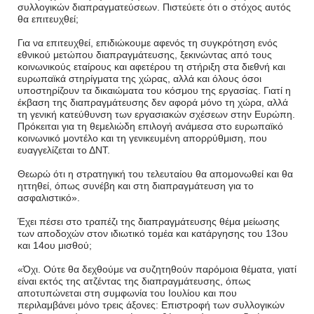
συλλογικών διαπραγματεύσεων. Πιστεύετε ότι ο στόχος αυτός
θα επιτευχθεί;
Για να επιτευχθεί, επιδιώκουμε αφενός τη συγκρότηση ενός
εθνικού μετώπου διαπραγμάτευσης, ξεκινώντας από τους
κοινωνικούς εταίρους και αφετέρου τη στήριξη στα διεθνή και
ευρωπαϊκά στηρίγματα της χώρας, αλλά και όλους όσοι
υποστηρίζουν τα δικαιώματα του κόσμου της εργασίας. Γιατί η
έκβαση της διαπραγμάτευσης δεν αφορά μόνο τη χώρα, αλλά
τη γενική κατεύθυνση των εργασιακών σχέσεων στην Ευρώπη.
Πρόκειται για τη θεμελιώδη επιλογή ανάμεσα στο ευρωπαϊκό
κοινωνικό μοντέλο και τη γενικευμένη απορρύθμιση, που
ευαγγελίζεται το ΔΝΤ.
Θεωρώ ότι η στρατηγική του τελευταίου θα απομονωθεί και θα
ηττηθεί, όπως συνέβη και στη διαπραγμάτευση για το
ασφαλιστικό».
Έχει πέσει στο τραπέζι της διαπραγμάτευσης θέμα μείωσης
των αποδοχών στον ιδιωτικό τομέα και κατάργησης του 13ου
και 14ου μισθού;
«Όχι. Ούτε θα δεχθούμε να συζητηθούν παρόμοια θέματα, γιατί
είναι εκτός της ατζέντας της διαπραγμάτευσης, όπως
αποτυπώνεται στη συμφωνία του Ιουλίου και που
περιλαμβάνει μόνο τρεις άξονες: Επιστροφή των συλλογικών