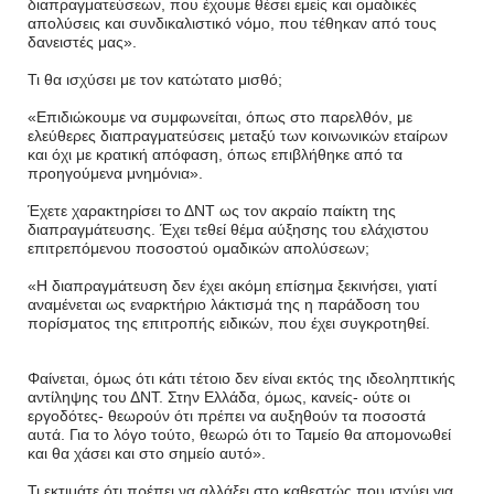
διαπραγματεύσεων, που έχουμε θέσει εμείς και ομαδικές
απολύσεις και συνδικαλιστικό νόμο, που τέθηκαν από τους
δανειστές μας».
Τι θα ισχύσει με τον κατώτατο μισθό;
«Επιδιώκουμε να συμφωνείται, όπως στο παρελθόν, με
ελεύθερες διαπραγματεύσεις μεταξύ των κοινωνικών εταίρων
και όχι με κρατική απόφαση, όπως επιβλήθηκε από τα
προηγούμενα μνημόνια».
Έχετε χαρακτηρίσει το ΔΝΤ ως τον ακραίο παίκτη της
διαπραγμάτευσης. Έχει τεθεί θέμα αύξησης του ελάχιστου
επιτρεπόμενου ποσοστού ομαδικών απολύσεων;
«Η διαπραγμάτευση δεν έχει ακόμη επίσημα ξεκινήσει, γιατί
αναμένεται ως εναρκτήριο λάκτισμά της η παράδοση του
πορίσματος της επιτροπής ειδικών, που έχει συγκροτηθεί.
Φαίνεται, όμως ότι κάτι τέτοιο δεν είναι εκτός της ιδεοληπτικής
αντίληψης του ΔΝΤ. Στην Ελλάδα, όμως, κανείς- ούτε οι
εργοδότες- θεωρούν ότι πρέπει να αυξηθούν τα ποσοστά
αυτά. Για το λόγο τούτο, θεωρώ ότι το Ταμείο θα απομονωθεί
και θα χάσει και στο σημείο αυτό».
Τι εκτιμάτε ότι πρέπει να αλλάξει στο καθεστώς που ισχύει για