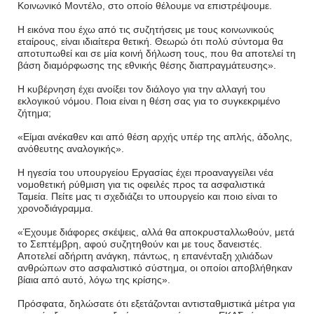
Κοινωνικό Μοντέλο, στο οποίο θέλουμε να επιστρέψουμε.
Η εικόνα που έχω από τις συζητήσεις με τους κοινωνικούς
εταίρους, είναι ιδιαίτερα θετική. Θεωρώ ότι πολύ σύντομα θα
αποτυπωθεί και σε μία κοινή δήλωση τους, που θα αποτελεί τη
βάση διαμόρφωσης της εθνικής θέσης διαπραγμάτευσης».
Η κυβέρνηση έχει ανοίξει τον διάλογο για την αλλαγή του
εκλογικού νόμου. Ποια είναι η θέση σας για το συγκεκριμένο
ζήτημα;
«Είμαι ανέκαθεν και από θέση αρχής υπέρ της απλής, άδολης,
ανόθευτης αναλογικής».
Η ηγεσία του υπουργείου Εργασίας έχει προαναγγείλει νέα
νομοθετική ρύθμιση για τις οφειλές προς τα ασφαλιστικά
Ταμεία. Πείτε μας τι σχεδιάζει το υπουργείο και ποιο είναι το
χρονοδιάγραμμα.
«Έχουμε διάφορες σκέψεις, αλλά θα αποκρυσταλλωθούν, μετά
το Σεπτέμβρη, αφού συζητηθούν και με τους δανειστές.
Αποτελεί αδήριτη ανάγκη, πάντως, η επανένταξη χιλιάδων
ανθρώπων στο ασφαλιστικό σύστημα, οι οποίοι αποβλήθηκαν
βίαια από αυτό, λόγω της κρίσης».
Πρόσφατα, δηλώσατε ότι εξετάζονται αντισταθμιστικά μέτρα για