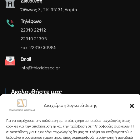
Διεύθυνση
Όθωνος 3, Τ.Κ. 35131, Λαμία
Τηλέφωνο
22310 22112
22310 21395
Fax: 22310 30985
Email
info@fthiotidoscc.gr
Ακολουθήστε μας
Διαχείριση Συγκατάθεσης
Για να παρέχουμε την καλύτερη εμπειρία, χρησιμοποιούμε τεχνολογίες όπως
cookies για την αποθήκευση ή/και την πρόσβαση σε πληροφορίες συσκευών. Η
συγκατάθεση για τις εν λόγω τεχνολογίες θα μας επιτρέψει να επεξεργαστούμε
Εγγραφείτε στο Newsletter μας
δεδομένα προσωπικού χαρακτήρα, όπως συμπεριφορά περιήγησης ή μοναδικά